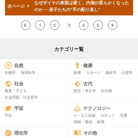
なぜダイヤの表面は硬く、内側が柔らかくなった
次ページ
のか──原子たちの"手の配り直し"
<
1
2
3
4
5
>
カテゴリー覧
自然
健康
生物学
地球科学
医療
スポーツ
脳科学
心理学
社会
古代
教育・子ども
歴史・考古学
古生物
社会問題・社会哲学
宇宙
テクノロジー
宇宙
AI・人工知能
ロボット
交通
情報・通信
家電
理化学
その他