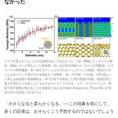
なかった
ダイヤが柔らかくなったのは表面のせいではなかった / (a)：横軸にナノダイヤの直
径、縦軸にヤング率をとった散布図。赤い点が約100個のナノダイヤの実験値、エラ
ーバーが標準偏差、青い線がコアシェルモデルのフィッティング曲線。直径が小さ
くなるほどヤング率が下がる傾向が一目瞭然。(b)：(111)面、(110)面、(100)面とい
う異なる結晶面の表面構造を、DFT計算で可視化した電子密度分布図。表面近傍で
電子の雲がどう分布しているかをカラーマップで示す。コア・サブサーフェス・表
面で電子密度が異なることが視覚的に分かる/Credit:Zhang et al., Phys. Rev. X 16,
021010 (2026) / CC BY 4.0
「小さくなると柔らかくなる」──この現象を前にして、
多くの読者は、おそらくこう予想するのではないでしょう