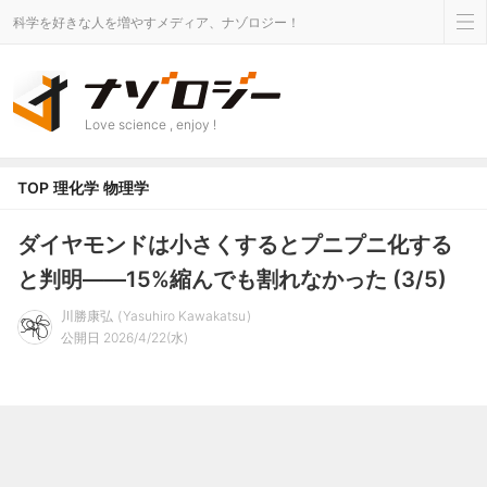
科学を好きな人を増やすメディア、ナゾロジー！
Love science , enjoy !
TOP
理化学
物理学
ダイヤモンドは小さくするとプニプニ化する
と判明――15%縮んでも割れなかった (3/5)
川勝康弘
Yasuhiro Kawakatsu
公開日 2026/4/22(水)