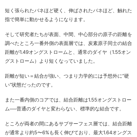
短く張られたバネほど硬く、伸ばされたバネほど、触れた
指で簡単に動かせるようになります。
そして研究者たちが表面、中間、中心部分の原子の距離を
調べたところ一番外側の表面層では、炭素原子同士の結合
距離が1.49オングストロームと、通常のダイヤ（1.55オン
グストローム）より短くなっていました。
距離が短い＝結合が強い、つまり力学的には予想外に”硬
い”状態だったのです。
また一番内側のコアでは、結合距離は1.55オングストロー
ム──普通のダイヤと変わらない、標準的な結合です。
ところが両者の間にあるサブサーフェス層では、結合距離
が通常より約5〜6%も長く伸びており、最大1.64オングス