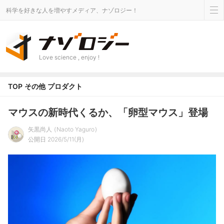
科学を好きな人を増やすメディア、ナゾロジー！
Love science , enjoy !
TOP
その他
プロダクト
マウスの新時代くるか、「卵型マウス」登場
矢黒尚人
Naoto Yaguro
公開日 2026/5/11(月)