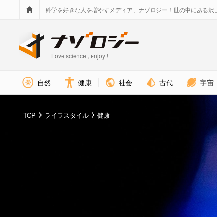
科学を好きな人を増やすメディア、ナゾロジー！世の中にある沢
Love science , enjoy !
社会
古代
宇宙
自然
健康
TOP
ライフスタイル
健康