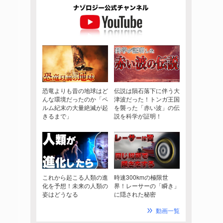
恐竜よりも昔の地球はど
伝説は隕石落下に伴う大
んな環境だったのか「ペ
津波だった！トンガ王国
ルム紀末の大量絶滅が起
を襲った「赤い波」の伝
きるまで」
説を科学が証明！
これから起こる人類の進
時速300kmの極限世
化を予想！未来の人類の
界！レーサーの「瞬き」
姿はどうなる
に隠された秘密
動画一覧