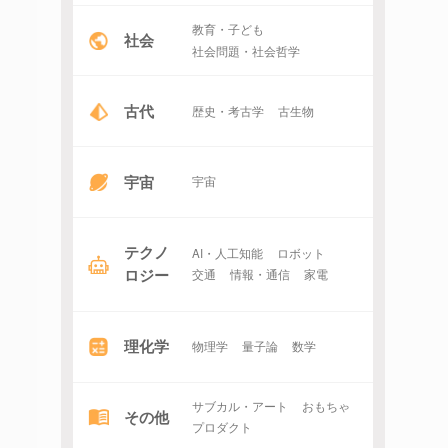
教育・子ども
社会
社会問題・社会哲学
古代
歴史・考古学
古生物
宇宙
宇宙
テクノ
AI・人工知能
ロボット
ロジー
交通
情報・通信
家電
理化学
物理学
量子論
数学
サブカル・アート
おもちゃ
その他
プロダクト