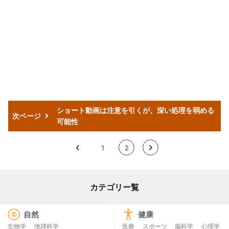
ショート動画は注意を引くが、深い処理を弱める
次ページ
可能性
<
1
2
>
カテゴリー覧
自然
健康
生物学
地球科学
医療
スポーツ
脳科学
心理学