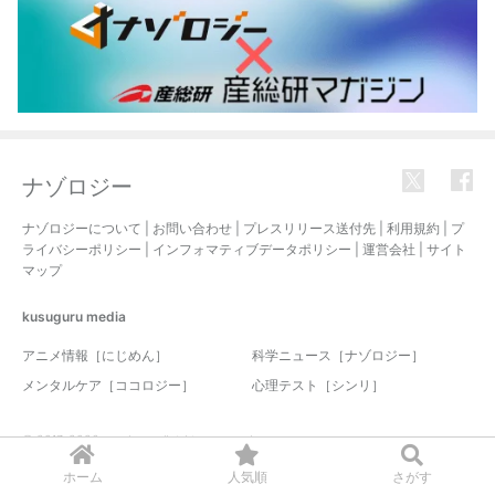
ナゾロジー
ナゾロジーについて
|
お問い合わせ
|
プレスリリース送付先
|
利用規約
|
プ
ライバシーポリシー
|
インフォマティブデータポリシー
|
運営会社
|
サイト
マップ
kusuguru
media
アニメ情報［にじめん］
科学ニュース［ナゾロジー］
メンタルケア［ココロジー］
心理テスト［シンリ］
© 2017-2026 nazology. all rights reserved.
ホーム
人気順
さがす