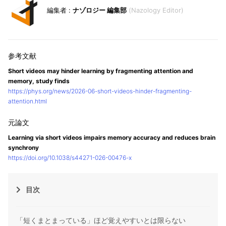
ナゾロジー 編集部
Nazology Editor
Short videos may hinder learning by fragmenting attention and
memory, study finds
https://phys.org/news/2026-06-short-videos-hinder-fragmenting-
attention.html
Learning via short videos impairs memory accuracy and reduces brain
synchrony
https://doi.org/10.1038/s44271-026-00476-x
目次
「短くまとまっている」ほど覚えやすいとは限らない