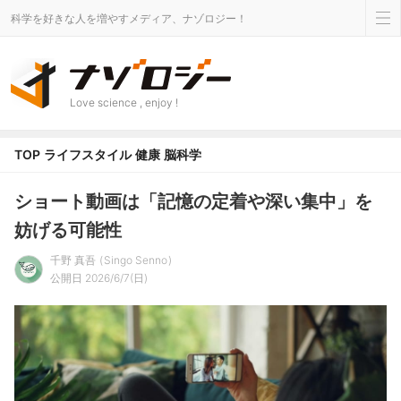
科学を好きな人を増やすメディア、ナゾロジー！
Love science , enjoy !
TOP
ライフスタイル
健康
脳科学
ショート動画は「記憶の定着や深い集中」を
妨げる可能性
千野 真吾
Singo Senno
公開日 2026/6/7(日)