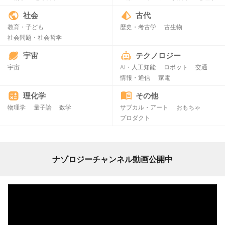
社会
古代
教育・子ども
歴史・考古学
古生物
社会問題・社会哲学
宇宙
テクノロジー
宇宙
AI・人工知能
ロボット
交通
情報・通信
家電
理化学
その他
物理学
量子論
数学
サブカル・アート
おもちゃ
プロダクト
ナゾロジーチャンネル動画公開中