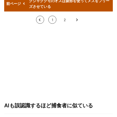
クジャクグモのオスは腹部を使ってメスをフリー
前ページ
ズさせている
<
1
2
>
AIも誤認識するほど捕食者に似ている