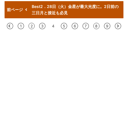
Best2．28日（火）金星が最大光度に。2日前の
前ページ
三日月と接近も必見
<
1
2
3
4
5
6
7
8
9
>