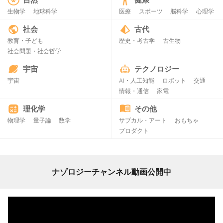
生物学
地球科学
医療
スポーツ
脳科学
心理学
社会
古代
教育・子ども
歴史・考古学
古生物
社会問題・社会哲学
宇宙
テクノロジー
宇宙
AI・人工知能
ロボット
交通
情報・通信
家電
理化学
その他
物理学
量子論
数学
サブカル・アート
おもちゃ
プロダクト
ナゾロジーチャンネル動画公開中