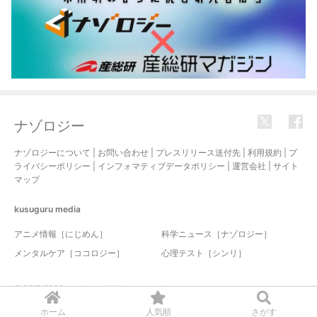
ナゾロジー
ナゾロジーについて
|
お問い合わせ
|
プレスリリース送付先
|
利用規約
|
プ
ライバシーポリシー
|
インフォマティブデータポリシー
|
運営会社
|
サイト
マップ
kusuguru
media
アニメ情報［にじめん］
科学ニュース［ナゾロジー］
メンタルケア［ココロジー］
心理テスト［シンリ］
© 2017-2026 nazology. all rights reserved.
ホーム
人気順
さがす