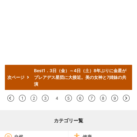
Best1．3日（金）～4日（土）8年ぶりに金星が
次ページ
プレアデス星団に大接近。美の女神と7姉妹の共
演
<
1
2
3
4
5
6
7
8
9
>
カテゴリー覧
自然
健康