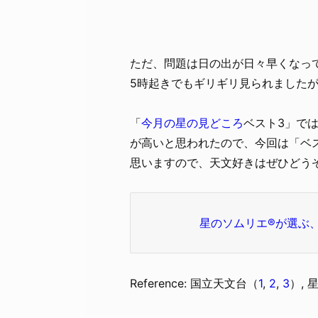
ただ、問題は日の出が日々早くなっ
5時起きでもギリギリ見られました
「
今月の星の見どころ
ベスト3」で
が高いと思われたので、今回は「ベ
思いますので、天文好きはぜひどう
星のソムリエ®が選ぶ、
Reference: 国立天文台（
1
,
2
,
3
）, 星