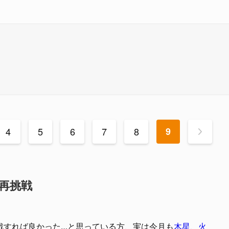
4
5
6
7
8
9
>
再挑戦
戦すれば良かった…と思っている方、実は今月も
木星、火