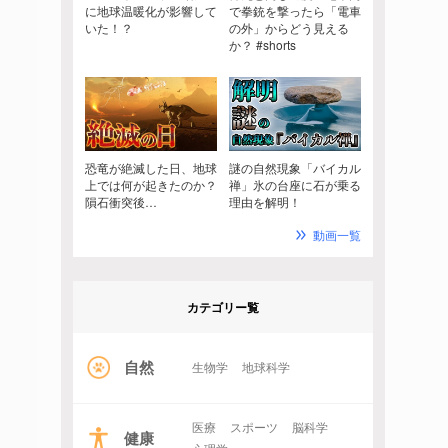
に地球温暖化が影響して
で拳銃を撃ったら「電車
いた！？
の外」からどう見える
か？ #shorts
恐竜が絶滅した日、地球
謎の自然現象「バイカル
上では何が起きたのか？
禅」氷の台座に石が乗る
隕石衝突後…
理由を解明！
動画一覧
カテゴリー覧
自然
生物学
地球科学
医療
スポーツ
脳科学
健康