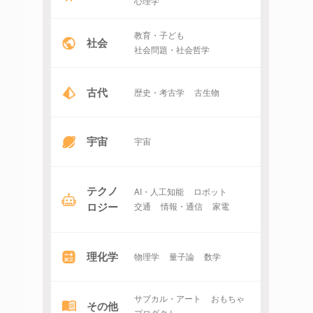
心理学
教育・子ども
社会
社会問題・社会哲学
古代
歴史・考古学
古生物
宇宙
宇宙
テクノ
AI・人工知能
ロボット
ロジー
交通
情報・通信
家電
理化学
物理学
量子論
数学
サブカル・アート
おもちゃ
その他