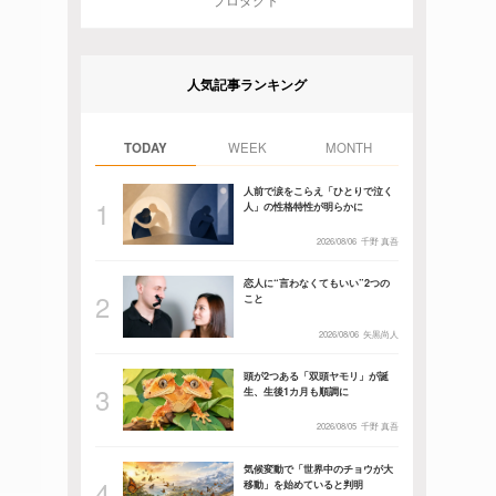
プロダクト
人気記事ランキング
TODAY
WEEK
MONTH
人前で涙をこらえ「ひとりで泣く
人」の性格特性が明らかに
2026/08/06
千野 真吾
恋人に“言わなくてもいい”2つの
こと
2026/08/06
矢黒尚人
頭が2つある「双頭ヤモリ」が誕
生、生後1カ月も順調に
2026/08/05
千野 真吾
気候変動で「世界中のチョウが大
移動」を始めていると判明