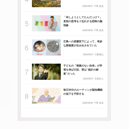
2026/08/07
千野 真吾
「何しようとしてたんだっけ？」
直前の思考をド忘れする恐怖の脳
現象
2026/08/06
千野 真吾
広島への原爆投下によって、奇妙
な新物質が生み出されていた
2026/08/07
川勝康弘
子どもの「根拠のない自信」が学
習を伸ばす説、実は”統計の錯
覚”だった
2026/08/07
矢黒尚人
毎日30分のルーティンが認知機能
の低下を予防する
2026/08/06
千野 真吾