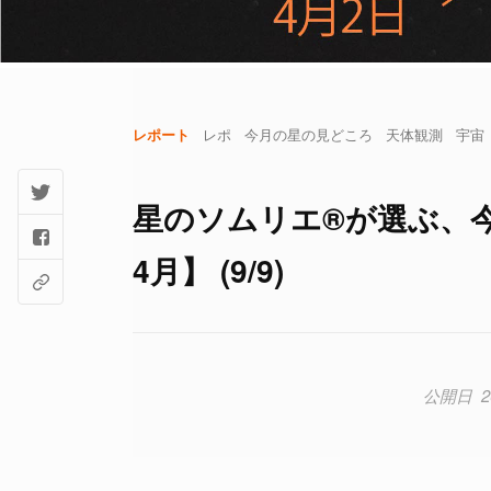
レポート
レポ
今月の星の見どころ
天体観測
宇宙
星のソムリエ®が選ぶ、今
4月】 (9/9)
2