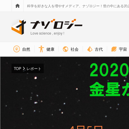
科学を好きな人を増やすメディア、ナゾロジー！世の中にある沢
Love science , enjoy !
社会
古代
宇宙
自然
健康
TOP
レポート