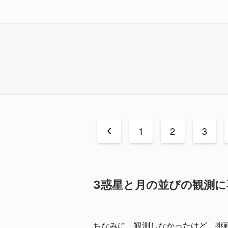
<
1
2
3
3惑星と月の並びの観測に
ちなみに、観測しなかったけど、挑