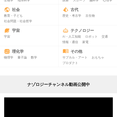
生物学
地球科学
医療
スポーツ
脳科学
心理学
社会
古代
教育・子ども
歴史・考古学
古生物
社会問題・社会哲学
宇宙
テクノロジー
宇宙
AI・人工知能
ロボット
交通
情報・通信
家電
理化学
その他
物理学
量子論
数学
サブカル・アート
おもちゃ
プロダクト
ナゾロジーチャンネル動画公開中