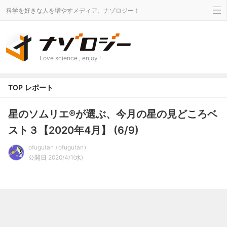
科学を好きな人を増やすメディア、ナゾロジー！
Love science , enjoy !
TOP
レポート
星のソムリエ®が選ぶ、今月の星の見どころベ
スト３【2020年4月】 (6/9)
ofugutan
ofugutan
公開日 2020/4/1(水)