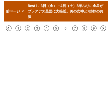
Best1．3日（金）～4日（土）8年ぶりに金星が
前ページ
プレアデス星団に大接近。美の女神と7姉妹の共
演
<
1
2
3
4
5
6
7
8
9
>