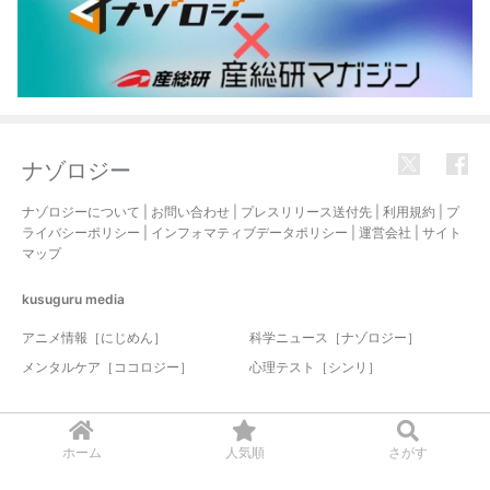
ナゾロジー
ナゾロジーについて
|
お問い合わせ
|
プレスリリース送付先
|
利用規約
|
プ
ライバシーポリシー
|
インフォマティブデータポリシー
|
運営会社
|
サイト
マップ
kusuguru
media
アニメ情報［にじめん］
科学ニュース［ナゾロジー］
メンタルケア［ココロジー］
心理テスト［シンリ］
© 2017-2026 nazology. all rights reserved.
ホーム
人気順
さがす