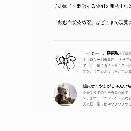
その因子を刺激する薬剤を開発すれ
「飲む白髪染め薬」はどこまで現実
川勝康弘
Yasu
ナゾロジー副編集長。 大学で
ですが、量子力学・社会学・
文を元にするよう心がけていま
やまがしゅんい
高等学校での理科教員を経て
ています。アニメ・ゲームな
天気屋。乗り物やワクワクす