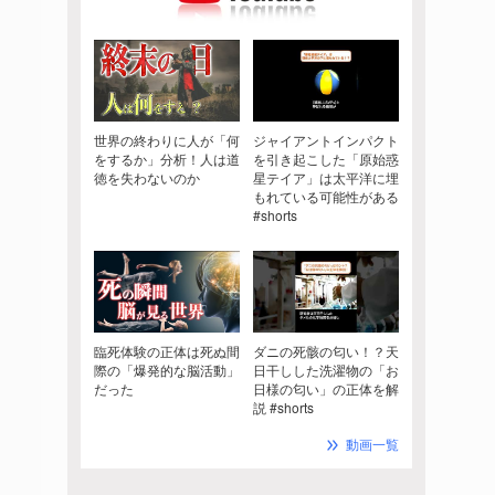
世界の終わりに人が「何
ジャイアントインパクト
をするか」分析！人は道
を引き起こした「原始惑
徳を失わないのか
星テイア」は太平洋に埋
もれている可能性がある
#shorts
臨死体験の正体は死ぬ間
ダニの死骸の匂い！？天
際の「爆発的な脳活動」
日干しした洗濯物の「お
だった
日様の匂い」の正体を解
説 #shorts
動画一覧