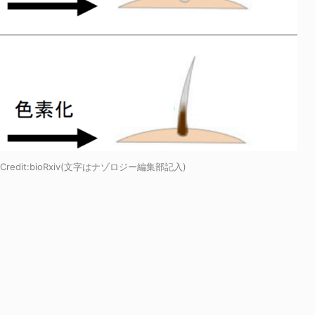
dit:
bioRxiv
(文字はナゾロジー編集部記入)