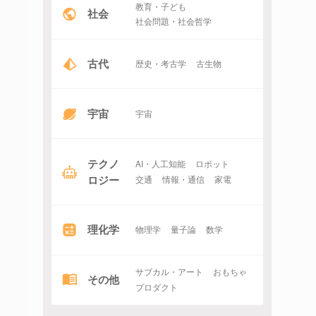
教育・子ども
社会
社会問題・社会哲学
古代
歴史・考古学
古生物
宇宙
宇宙
テクノ
AI・人工知能
ロボット
ロジー
交通
情報・通信
家電
理化学
物理学
量子論
数学
サブカル・アート
おもちゃ
その他
プロダクト