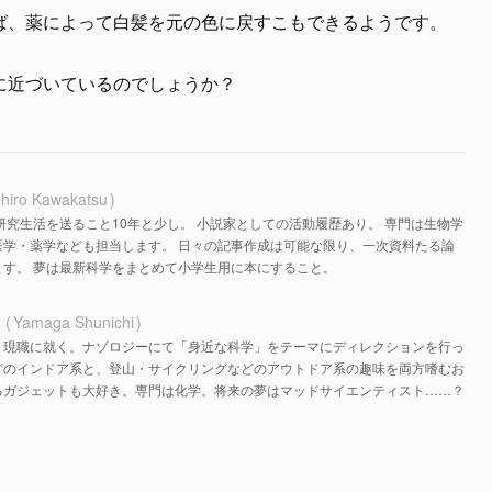
ば、薬によって白髪を元の色に戻すこもできるようです。
に近づいているのでしょうか？
hiro Kawakatsu
研究生活を送ること10年と少し。 小説家としての活動履歴あり。 専門は生物学
医学・薬学なども担当します。 日々の記事作成は可能な限り、一次資料たる論
す。 夢は最新科学をまとめて小学生用に本にすること。
ち
Yamaga Shunichi
、現職に就く。ナゾロジーにて「身近な科学」をテーマにディレクションを行っ
どのインドア系と、登山・サイクリングなどのアウトドア系の趣味を両方嗜むお
るガジェットも大好き。専門は化学。将来の夢はマッドサイエンティスト……？