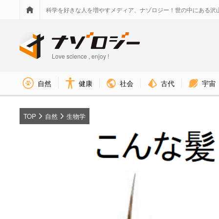
科学を好きな人を増やすメディア、ナゾロジー！世の中にある沢
Love science , enjoy !
社会
古代
宇宙
自然
健康
TOP
自然
生物学