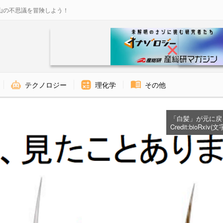
山の不思議を冒険しよう！
テクノロジー
理化学
その他
「白髪」が元に戻
Credit:
bioRxiv
(文