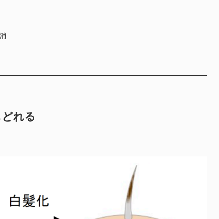
消
もどれる