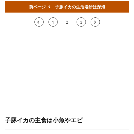
前ページ
子豚イカの生活場所は深海
<
1
2
3
>
子豚イカの主食は小魚やエビ