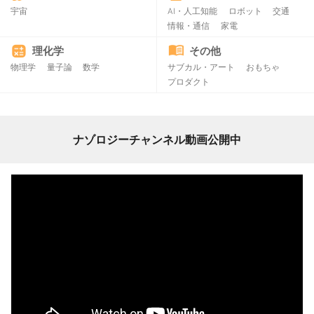
宇宙
AI・人工知能
ロボット
交通
情報・通信
家電
理化学
その他
物理学
量子論
数学
サブカル・アート
おもちゃ
プロダクト
ナゾロジーチャンネル動画公開中