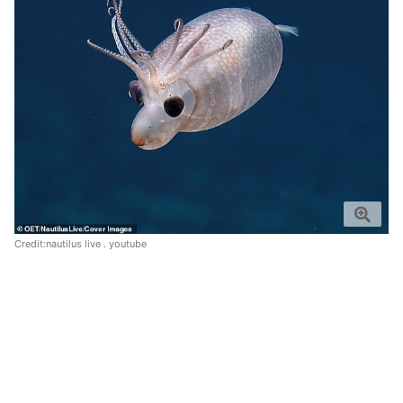
Credit:
nautilus live
.
youtube