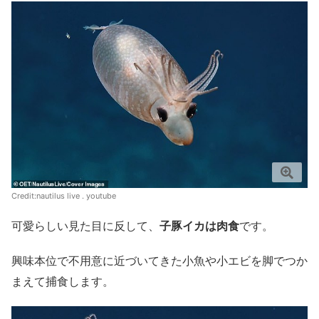
Credit:
nautilus live
.
youtube
可愛らしい見た目に反して、
子豚イカは肉食
です。
興味本位で不用意に近づいてきた小魚や小エビを脚でつか
まえて捕食します。