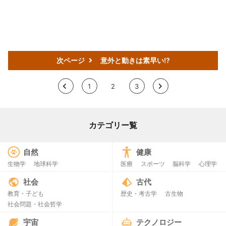
次ページ
意外と動きは素早い!?
<
1
2
3
>
カテゴリー覧
自然
健康
生物学
地球科学
医療
スポーツ
脳科学
心理学
社会
古代
教育・子ども
歴史・考古学
古生物
社会問題・社会哲学
宇宙
テクノロジー