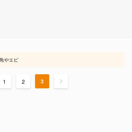
魚やエビ
1
2
3
>