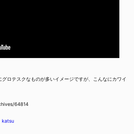
にグロテスクなものが多いイメージですが、こんなにカワイ
rchives/64814
y
katsu