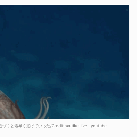
くと素早く逃げていった/Credit:
nautilus live
.
youtube