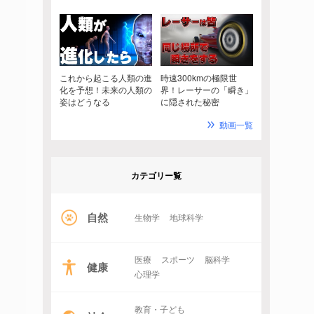
これから起こる人類の進
時速300kmの極限世
化を予想！未来の人類の
界！レーサーの「瞬き」
姿はどうなる
に隠された秘密
動画一覧
カテゴリー覧
自然
生物学
地球科学
医療
スポーツ
脳科学
健康
心理学
教育・子ども