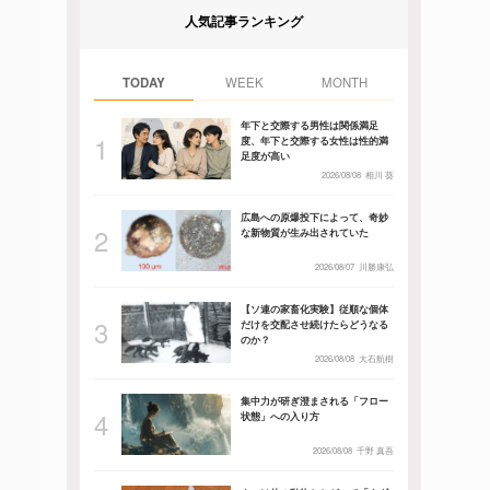
人気記事ランキング
TODAY
WEEK
MONTH
年下と交際する男性は関係満足
度、年下と交際する女性は性的満
足度が高い
2026/08/08
相川 葵
広島への原爆投下によって、奇妙
な新物質が生み出されていた
2026/08/07
川勝康弘
【ソ連の家畜化実験】従順な個体
だけを交配させ続けたらどうなる
のか？
2026/08/08
大石航樹
集中力が研ぎ澄まされる「フロー
状態」への入り方
2026/08/08
千野 真吾