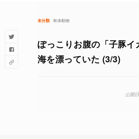
未分類
軟体動物
ぽっこりお腹の「子豚イ
海を漂っていた (3/3)