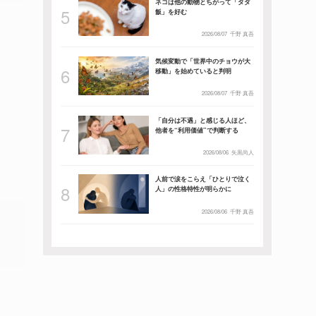
ネコは他の動物とちがって「タダ
飯」を好む
2026/08/07
千野 真吾
気候変動で「世界中のチョウが大
移動」を始めていると判明
2026/08/07
千野 真吾
「自分は不遇」と感じる人ほど、
他者を“利用価値”で判断する
2026/08/06
矢黒尚人
人前で涙をこらえ「ひとりで泣く
人」の性格特性が明らかに
2026/08/06
千野 真吾