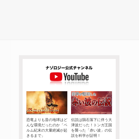
恐竜よりも昔の地球はど
伝説は隕石落下に伴う大
んな環境だったのか「ペ
津波だった！トンガ王国
ルム紀末の大量絶滅が起
を襲った「赤い波」の伝
きるまで」
説を科学が証明！