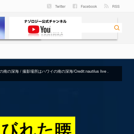
Twitter
Facebook
RSS
南の深海 / 撮影場所はハワイの南の深海/Credit:
nautilus live
.