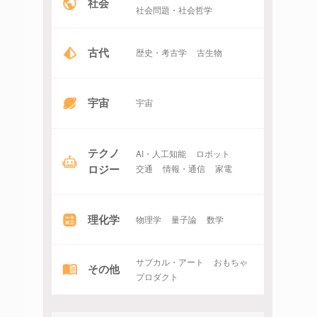
社会
社会問題・社会哲学
古代
歴史・考古学
古生物
宇宙
宇宙
テクノ
AI・人工知能
ロボット
ロジー
交通
情報・通信
家電
理化学
物理学
量子論
数学
サブカル・アート
おもちゃ
その他
プロダクト