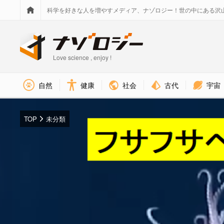
科学を好きな人を増やすメディア、ナゾロジー！世の中にある沢
Love science , enjoy !
社会
古代
宇宙
自然
健康
TOP
未分類