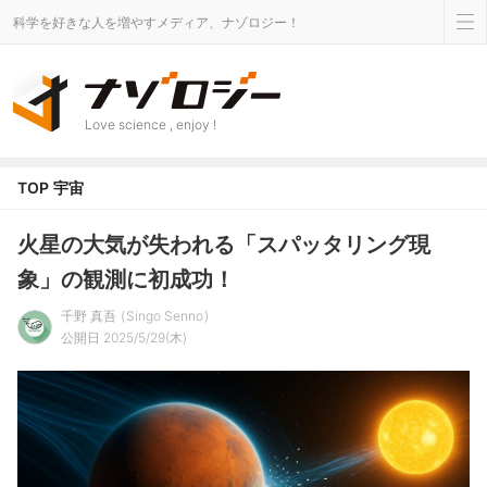
科学を好きな人を増やすメディア、ナゾロジー！
Love science , enjoy !
TOP
宇宙
火星の大気が失われる「スパッタリング現
象」の観測に初成功！
千野 真吾
Singo Senno
公開日 2025/5/29(木)