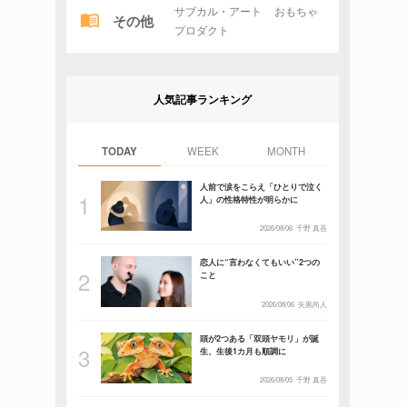
サブカル・アート
おもちゃ
その他
プロダクト
人気記事ランキング
TODAY
WEEK
MONTH
人前で涙をこらえ「ひとりで泣く
人」の性格特性が明らかに
2026/08/06
千野 真吾
恋人に“言わなくてもいい”2つの
こと
2026/08/06
矢黒尚人
頭が2つある「双頭ヤモリ」が誕
生、生後1カ月も順調に
2026/08/05
千野 真吾