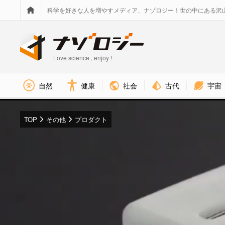
科学を好きな人を増やすメディア、ナゾロジー！世の中にある沢
Love science , enjoy !
社会
古代
宇宙
自然
健康
TOP
その他
プロダクト