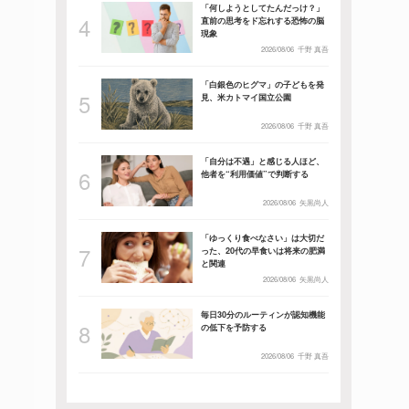
「何しようとしてたんだっけ？」
直前の思考をド忘れする恐怖の脳
現象
2026/08/06
千野 真吾
「白銀色のヒグマ」の子どもを発
見、米カトマイ国立公園
2026/08/06
千野 真吾
「自分は不遇」と感じる人ほど、
他者を“利用価値”で判断する
2026/08/06
矢黒尚人
「ゆっくり食べなさい」は大切だ
った、20代の早食いは将来の肥満
と関連
2026/08/06
矢黒尚人
毎日30分のルーティンが認知機能
の低下を予防する
2026/08/06
千野 真吾