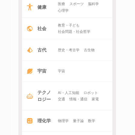
医療
スポーツ
脳科学
健康
心理学
教育・子ども
社会
社会問題・社会哲学
古代
歴史・考古学
古生物
宇宙
宇宙
テクノ
AI・人工知能
ロボット
ロジー
交通
情報・通信
家電
理化学
物理学
量子論
数学