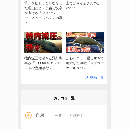
筆」を使おうとしなかっ
上では何が起きたのか
た理由とは？宇宙で文字
#shorts
が書ける「フィッシャ
ー・スペースペン」の凄
さ
機内減圧で起きた飛行機
かわいそう…優しすぎて
事故「1999年リアジェ
絶滅した海獣「ステラー
ット35墜落事故」
カイギュウ」
動画一覧
カテゴリー覧
自然
生物学
地球科学