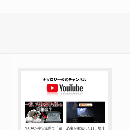
NASAが宇宙空間で「鉛
恐竜が絶滅した日、地球