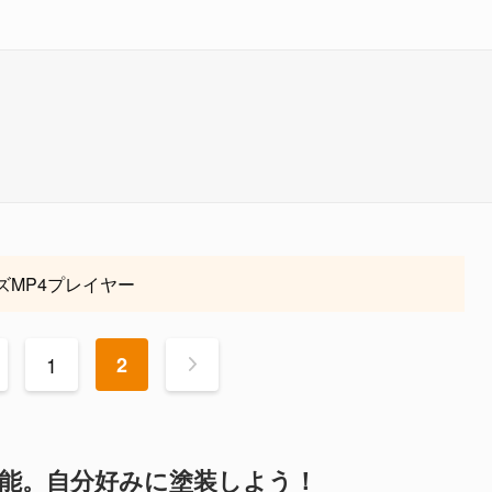
ズMP4プレイヤー
1
2
>
可能。自分好みに塗装しよう！