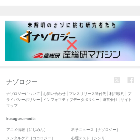
ナゾロジー
ナゾロジーについて
|
お問い合わせ
|
プレスリリース送付先
|
利用規約
|
プ
ライバシーポリシー
|
インフォマティブデータポリシー
|
運営会社
|
サイト
マップ
kusuguru
media
アニメ情報［にじめん］
科学ニュース［ナゾロジー］
メンタルケア［ココロジー］
心理テスト［シンリ］