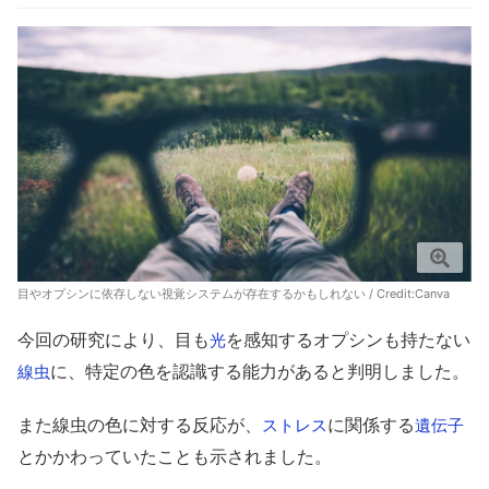
目やオプシンに依存しない視覚システムが存在するかもしれない / Credit:
Canva
今回の研究により、目も
を感知するオプシンも持たない
光
に、特定の色を認識する能力があると判明しました。
線虫
また線虫の色に対する反応が、
に関係する
ストレス
遺伝子
とかかわっていたことも示されました。