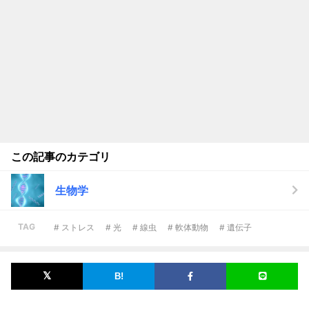
この記事のカテゴリ
生物学
TAG
# ストレス
# 光
# 線虫
# 軟体動物
# 遺伝子