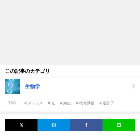
この記事のカテゴリ
生物学
TAG
# ストレス
# 光
# 線虫
# 軟体動物
# 遺伝子