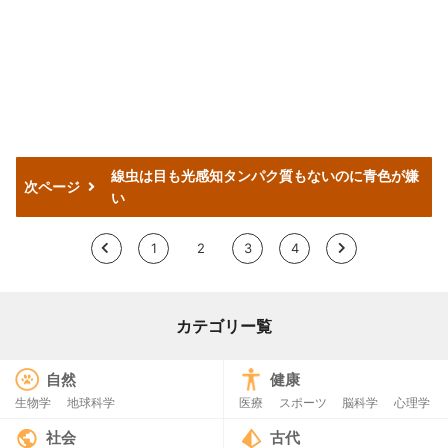
線虫は目も光感知タンパク質もないのに青色が嫌
次ページ
い
<
1
2
3
4
>
カテゴリー覧
自然
健康
生物学
地球科学
医療
スポーツ
脳科学
心理学
社会
古代