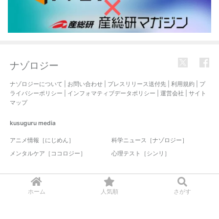
ナゾロジー
ナゾロジーについて
|
お問い合わせ
|
プレスリリース送付先
|
利用規約
|
プ
ライバシーポリシー
|
インフォマティブデータポリシー
|
運営会社
|
サイト
マップ
kusuguru
media
アニメ情報［にじめん］
科学ニュース［ナゾロジー］
メンタルケア［ココロジー］
心理テスト［シンリ］
© 2017-2026 nazology. all rights reserved.
ホーム
人気順
さがす