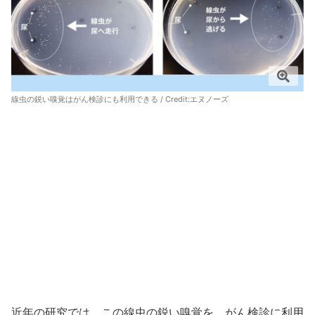
線虫の鋭い嗅覚はがん検診にも利用できる / Credit:
エヌノーズ
近年の研究では、この線虫の鋭い嗅覚を、がん検診に利用