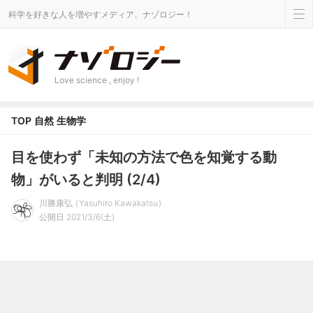
科学を好きな人を増やすメディア、ナゾロジー！
Love science , enjoy !
TOP
自然
生物学
目を使わず「未知の方法で色を知覚する動
物」がいると判明 (2/4)
川勝康弘
Yasuhiro Kawakatsu
公開日 2021/3/6(土)