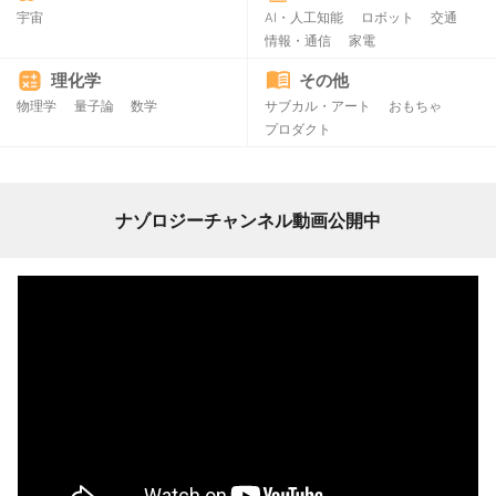
宇宙
AI・人工知能
ロボット
交通
情報・通信
家電
理化学
その他
物理学
量子論
数学
サブカル・アート
おもちゃ
プロダクト
ナゾロジーチャンネル動画公開中