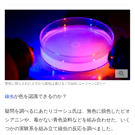
青色に照らされたエサから線虫は逃げる / Credit:ユージーンLQリー
が色を認識できるのか？
線虫
疑問を調べるにあたりゴーシュ氏は、無色に脱色したピオ
シアニンや、毒がない青色染料などを組み合わせた、いく
つかの実験系を組み立て線虫の反応を調べました。