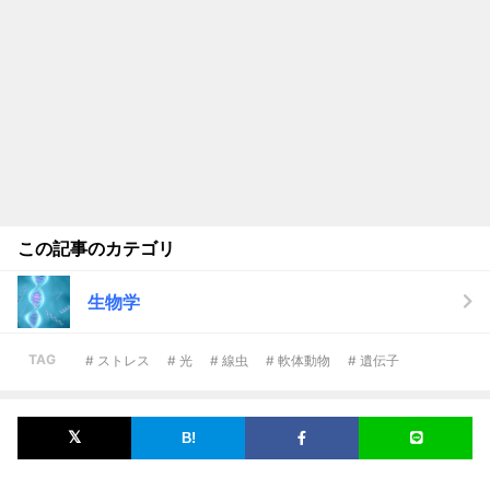
この記事のカテゴリ
生物学
TAG
# ストレス
# 光
# 線虫
# 軟体動物
# 遺伝子