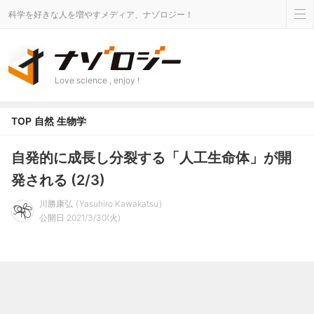
科学を好きな人を増やすメディア、ナゾロジー！
Love science , enjoy !
TOP
自然
生物学
自発的に成長し分裂する「人工生命体」が開
発される (2/3)
川勝康弘
Yasuhiro Kawakatsu
公開日 2021/3/30(火)