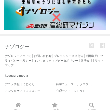
ナゾロジー
ナゾロジーについて
|
お問い合わせ
|
プレスリリース送付先
|
利用規約
|
プ
ライバシーポリシー
|
インフォマティブデータポリシー
|
運営会社
|
サイト
マップ
kusuguru
media
アニメ情報［にじめん］
科学ニュース［ナゾロジー］
メンタルケア［ココロジー］
心理テスト［シンリ］
© 2017-2026 nazology. all rights reserved.
ホーム
人気順
さがす