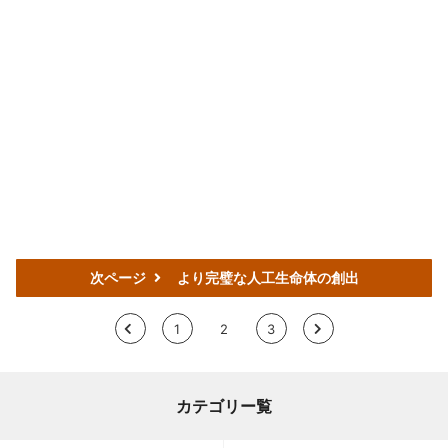
次ページ
より完璧な人工生命体の創出
<
1
2
3
>
カテゴリー覧