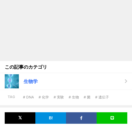
この記事のカテゴリ
生物学
TAG
# DNA
# 化学
# 実験
# 生物
# 菌
# 遺伝子