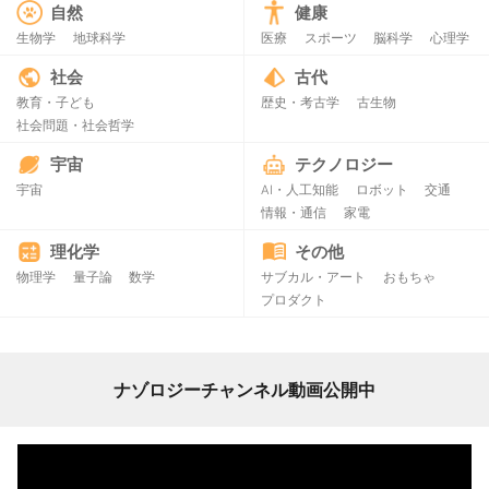
自然
健康
生物学
地球科学
医療
スポーツ
脳科学
心理学
社会
古代
教育・子ども
歴史・考古学
古生物
社会問題・社会哲学
宇宙
テクノロジー
宇宙
AI・人工知能
ロボット
交通
情報・通信
家電
理化学
その他
物理学
量子論
数学
サブカル・アート
おもちゃ
プロダクト
ナゾロジーチャンネル動画公開中