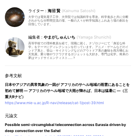
海沼 賢
Kainuma Satoshi
大学では電気電子工学、大学院では知識科学を専攻。科学進歩と共に分断
されがちな分野間交流の場、一般の人々が科学知識とふれあう場の創出を
目指しています。
やまがしゅんいち
Yamaga Shunichi
高等学校での理科教員を経て、現職に就く。ナゾロジーにて「身近な科
学」をテーマにディレクションを行っています。アニメ・ゲームなどのイ
ンドア系と、登山・サイクリングなどのアウトドア系の趣味を両方嗜むお
天気屋。乗り物やワクワクするガジェットも大好き。専門は化学。将来の
夢はマッドサイエンティスト……？
日本やアジアの異常気象の一因が アフリカのサヘル地域の雨雲にあることを
初めて解明 ― アフリカのサヘル地域で大雨が降れば、日本は猛暑に ―（三
重大Rナビ）
https://www.mie-u.ac.jp/R-navi/release/cat-1/post-39.html
Possible semi-circumglobal teleconnection across Eurasia driven by
deep convection over the Sahel