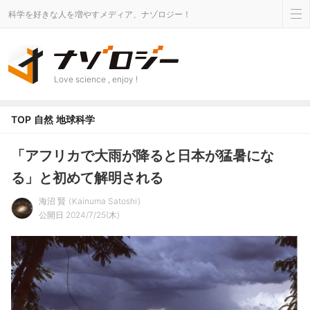
科学を好きな人を増やすメディア、ナゾロジー！
Love science , enjoy !
TOP
自然
地球科学
「アフリカで大雨が降ると日本が猛暑にな
る」と初めて解明される
海沼 賢
Kainuma Satoshi
公開日 2024/7/25(木)