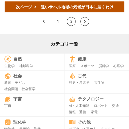
次ページ
遠いサヘル地域の気候が日本に届くわけ
<
1
2
>
カテゴリー覧
自然
健康
生物学
地球科学
医療
スポーツ
脳科学
心理学
社会
古代
教育・子ども
歴史・考古学
古生物
社会問題・社会哲学
宇宙
テクノロジー
宇宙
AI・人工知能
ロボット
交通
情報・通信
家電
理化学
その他
物理学
量子論
数学
サブカル・アート
おもちゃ