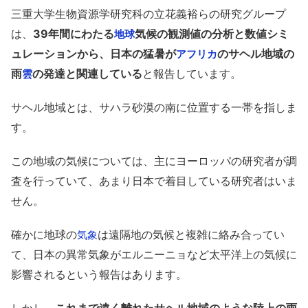
三重大学生物資源学研究科の立花義裕らの研究グループ
は、
39年間にわたる
気候の観測値の分析と数値シミ
地球
ュレーションから、日本の猛暑が
のサヘル地域の
アフリカ
雨
の発達と関連している
と報告しています。
雲
サヘル地域とは、サハラ砂漠の南に位置する一帯を指しま
す。
この地域の気候については、主にヨーロッパの研究者が調
査を行っていて、あまり日本で着目している研究者はいま
せん。
確かに地球の
は遠隔地の気候と複雑に絡み合ってい
気象
て、日本の異常気象がエルニーニョなど太平洋上の気候に
影響されるという報告はあります。
しかし、
これまで遠く離れたサヘル地域のような陸上の雨