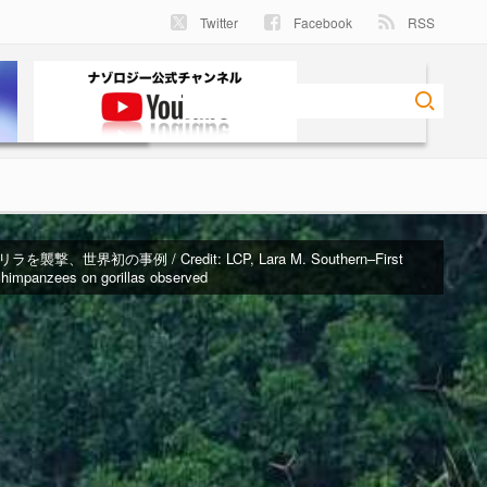
Twitter
Facebook
RSS
を襲撃、世界初の事例 / Credit:
LCP, Lara M. Southern–First
 chimpanzees on gorillas observed