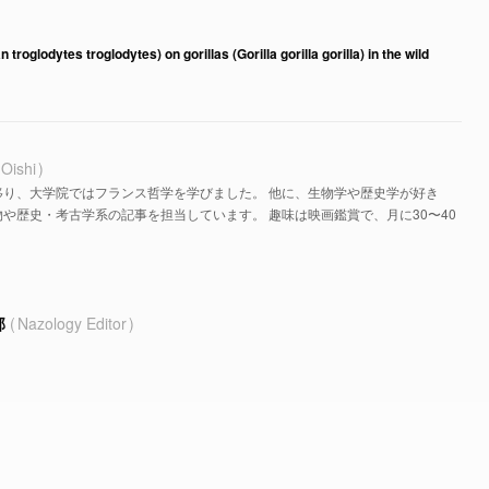
roglodytes troglodytes) on gorillas (Gorilla gorilla gorilla) in the wild
 Oishi
移り、大学院ではフランス哲学を学びました。 他に、生物学や歴史学が好き
や歴史・考古学系の記事を担当しています。 趣味は映画鑑賞で、月に30〜40
部
Nazology Editor