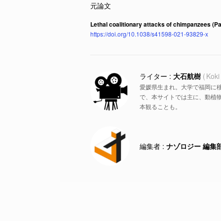
Lethal coalitionary attacks of chimpanzees (Pan t
https://doi.org/10.1038/s41598-021-93829-x
大石航樹
Koki
愛媛県生まれ。大学で福岡に
で、本サイトでは主に、動植物
本観ることも。
ナゾロジー 編集