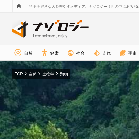
科学を好きな人を増やすメディア、ナゾロジー！世の中にある沢
Love science , enjoy !
社会
古代
宇宙
自然
健康
TOP
自然
生物学
動物