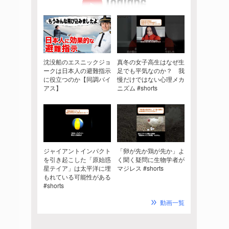
沈没船のエスニックジョ
真冬の女子高生はなぜ生
ークは日本人の避難指示
足でも平気なのか？ 我
に役立つのか【同調バイ
慢だけではない心理メカ
アス】
ニズム #shorts
ジャイアントインパクト
「卵が先か鶏が先か」よ
を引き起こした「原始惑
く聞く疑問に生物学者が
星テイア」は太平洋に埋
マジレス #shorts
もれている可能性がある
#shorts
動画一覧