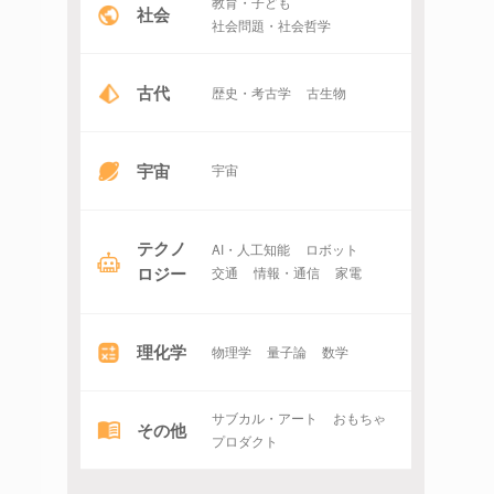
教育・子ども
社会
社会問題・社会哲学
古代
歴史・考古学
古生物
宇宙
宇宙
テクノ
AI・人工知能
ロボット
ロジー
交通
情報・通信
家電
理化学
物理学
量子論
数学
サブカル・アート
おもちゃ
その他
プロダクト