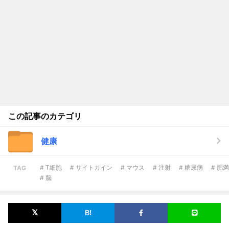
この記事のカテゴリ
健康
# T細胞
# サイトカイン
# マウス
# 注射
# 糖尿病
# 肥満
TAG
# 脳