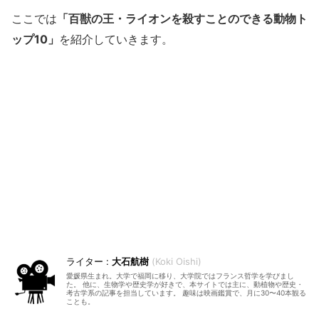
ここでは
「百獣の王・ライオンを殺すことのできる動物ト
ップ10」
を紹介していきます。
大石航樹
Koki Oishi
愛媛県生まれ。大学で福岡に移り、大学院ではフランス哲学を学びまし
た。 他に、生物学や歴史学が好きで、本サイトでは主に、動植物や歴史・
考古学系の記事を担当しています。 趣味は映画鑑賞で、月に30〜40本観る
ことも。