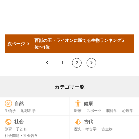
百獣の王・ライオンに勝てる生物ランキング5
次ページ
位〜1位
<
1
2
>
カテゴリー覧
自然
健康
生物学
地球科学
医療
スポーツ
脳科学
心理学
社会
古代
教育・子ども
歴史・考古学
古生物
社会問題・社会哲学