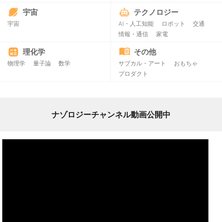
宇宙
テクノロジー
宇宙
AI・人工知能
ロボット
交通
情報・通信
家電
理化学
その他
物理学
量子論
数学
サブカル・アート
おもちゃ
プロダクト
ナゾロジーチャンネル動画公開中