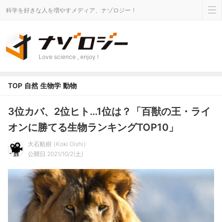
科学を好きな人を増やすメディア、ナゾロジー！
Love science , enjoy !
TOP
自然
生物学
動物
3位カバ、2位ヒト…1位は？「百獣の王・ライ
オンに勝てる生物ランキングTOP10」
大石航樹
Koki Oishi
公開日 2021/10/2(土)