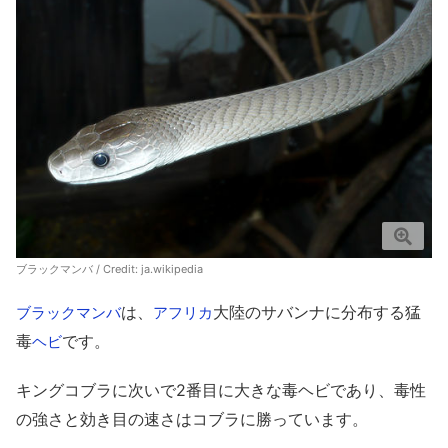
ブラックマンバ / Credit:
ja.wikipedia
は、
大陸のサバンナに分布する猛
ブラックマンバ
アフリカ
毒
です。
ヘビ
キングコブラに次いで2番目に大きな毒ヘビであり、毒性
の強さと効き目の速さはコブラに勝っています。