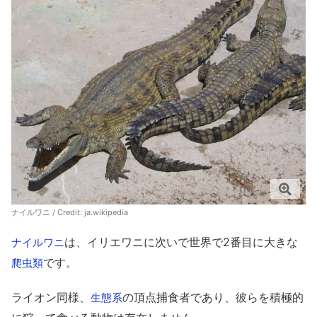
ナイルワニ / Credit:
ja.wikipedia
は、イリエワニに次いで世界で2番目に大きな
ナイルワニ
です。
爬虫類
ライオン同様、
の頂点捕食者であり、彼らを積極的
生態系