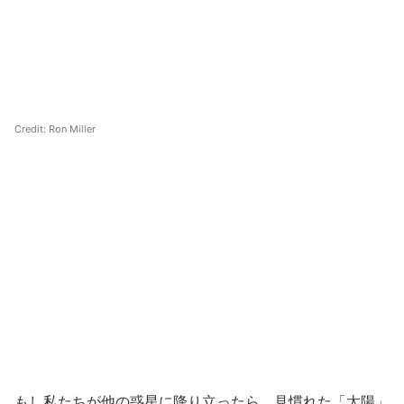
Credit: Ron Miller
もし私たちが他の惑星に降り立ったら、見慣れた「太陽」