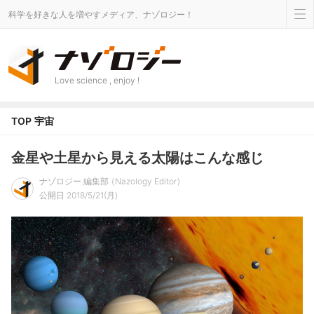
科学を好きな人を増やすメディア、ナゾロジー！
Love science , enjoy !
TOP
宇宙
金星や土星から見える太陽はこんな感じ
ナゾロジー 編集部
Nazology Editor
公開日 2018/5/21(月)