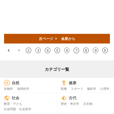
次ページ
金星から
1
2
3
4
5
6
7
8
9
>
<
カテゴリー覧
自然
健康
生物学
地球科学
医療
スポーツ
脳科学
心理学
社会
古代
教育・子ども
歴史・考古学
古生物
社会問題・社会哲学