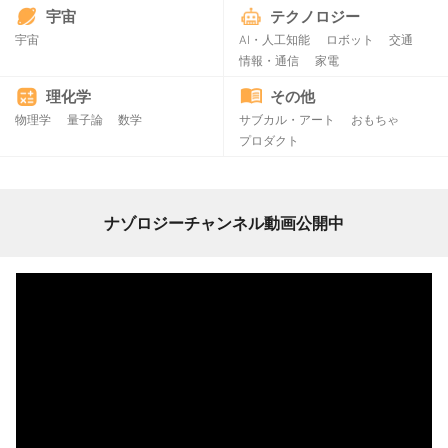
宇宙
テクノロジー
宇宙
AI・人工知能
ロボット
交通
情報・通信
家電
理化学
その他
物理学
量子論
数学
サブカル・アート
おもちゃ
プロダクト
ナゾロジーチャンネル動画公開中