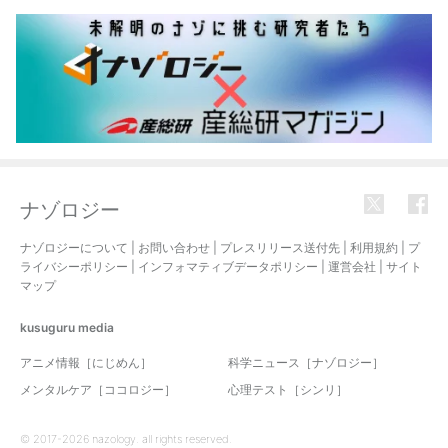
ナゾロジー
ナゾロジーについて
|
お問い合わせ
|
プレスリリース送付先
|
利用規約
|
プ
ライバシーポリシー
|
インフォマティブデータポリシー
|
運営会社
|
サイト
マップ
kusuguru
media
アニメ情報［にじめん］
科学ニュース［ナゾロジー］
メンタルケア［ココロジー］
心理テスト［シンリ］
© 2017-2026 nazology. all rights reserved.