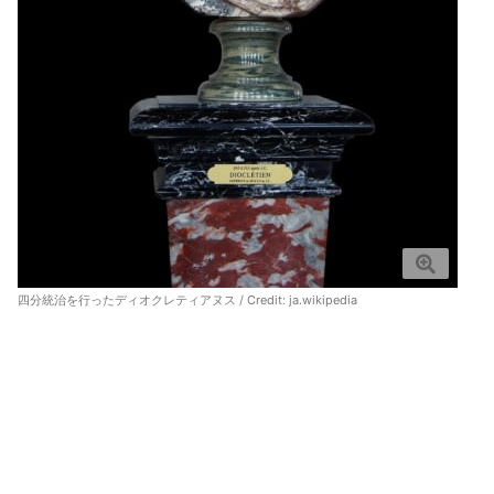
四分統治を行ったディオクレティアヌス / Credit:
ja.wikipedia