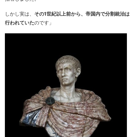
しかし実は、
その1世紀以上前から、帝国内で分割統治は
行われていた
のです」