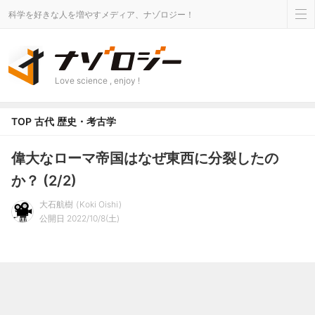
科学を好きな人を増やすメディア、ナゾロジー！
Love science , enjoy !
TOP
古代
歴史・考古学
偉大なローマ帝国はなぜ東西に分裂したの
か？ (2/2)
大石航樹
Koki Oishi
公開日 2022/10/8(土)