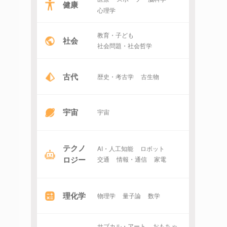
健康
心理学
教育・子ども
社会
社会問題・社会哲学
古代
歴史・考古学
古生物
宇宙
宇宙
テクノ
AI・人工知能
ロボット
ロジー
交通
情報・通信
家電
理化学
物理学
量子論
数学
サブカル・アート
おもちゃ