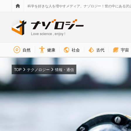
科学を好きな人を増やすメディア、ナゾロジー！世の中にある沢
Love science , enjoy !
社会
古代
宇宙
自然
健康
TOP
テクノロジー
情報・通信