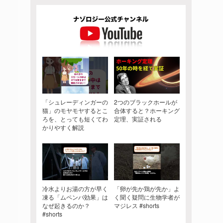
「シュレーディンガーの
2つのブラックホールが
猫」のモヤモヤするとこ
合体すると？ホーキング
ろを、とっても短くてわ
定理、実証される
かりやすく解説
冷水よりお湯の方が早く
「卵が先か鶏が先か」よ
凍る「ムペンバ効果」は
く聞く疑問に生物学者が
なぜ起きるのか？
マジレス #shorts
#shorts