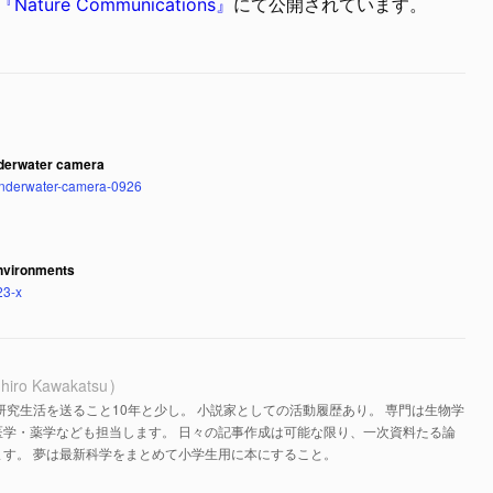
『Nature Communications』
にて公開されています。
underwater camera
-underwater-camera-0926
environments
23-x
hiro Kawakatsu
研究生活を送ること10年と少し。 小説家としての活動履歴あり。 専門は生物学
医学・薬学なども担当します。 日々の記事作成は可能な限り、一次資料たる論
す。 夢は最新科学をまとめて小学生用に本にすること。