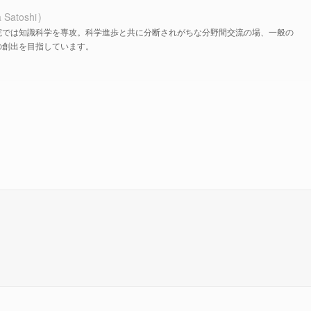
 Satoshi
院では知識科学を専攻。科学進歩と共に分断されがちな分野間交流の場、一般の
の創出を目指しています。