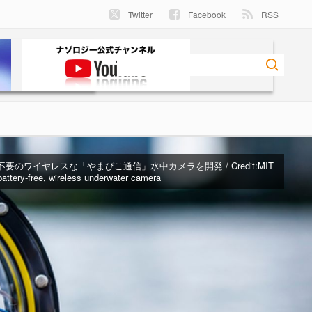
Twitter
Facebook
RSS
不要のワイヤレスな「やまびこ通信」水中カメラを開発 / Credit:
MIT
battery-free, wireless underwater camera