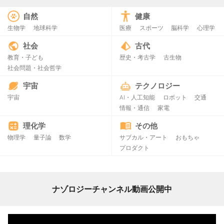
自然
健康
生物学
地球科学
医療
スポーツ
脳科学
心理学
社会
古代
教育・子ども
歴史・考古学
古生物
社会問題・社会哲学
宇宙
テクノロジー
宇宙
AI・人工知能
ロボット
交通
情報・通信
家電
理化学
その他
物理学
量子論
数学
サブカル・アート
おもちゃ
プロダクト
ナゾロジーチャンネル動画公開中