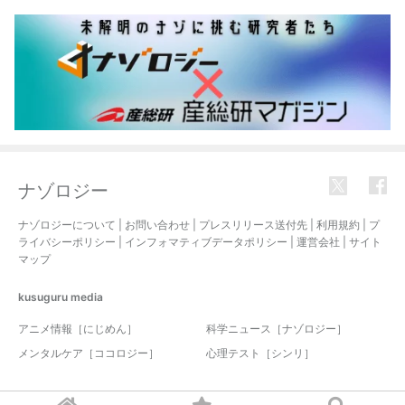
ナゾロジー
ナゾロジーについて
|
お問い合わせ
|
プレスリリース送付先
|
利用規約
|
プ
ライバシーポリシー
|
インフォマティブデータポリシー
|
運営会社
|
サイト
マップ
kusuguru
media
アニメ情報［にじめん］
科学ニュース［ナゾロジー］
メンタルケア［ココロジー］
心理テスト［シンリ］
© 2017-2026 nazology. all rights reserved.