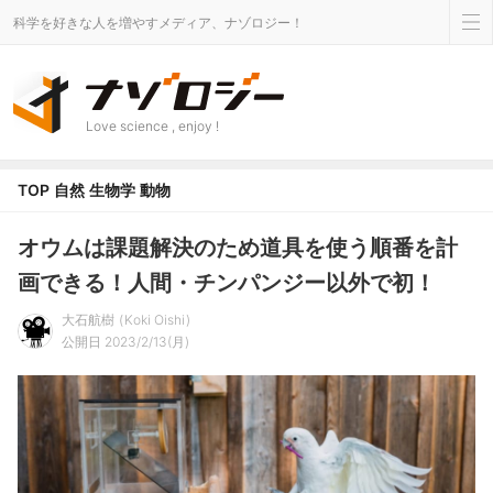
科学を好きな人を増やすメディア、ナゾロジー！
Love science , enjoy !
TOP
自然
生物学
動物
オウムは課題解決のため道具を使う順番を計
画できる！人間・チンパンジー以外で初！
大石航樹
Koki Oishi
公開日 2023/2/13(月)