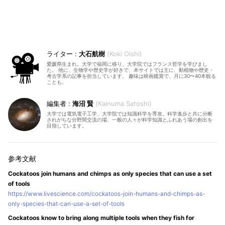
大石航樹
Koki Oishi
愛媛県生まれ。大学で福岡に移り、大学院ではフランス哲学を学びまし
た。 他に、生物学や歴史学が好きで、本サイトでは主に、動植物や歴史・
考古学系の記事を担当しています。 趣味は映画鑑賞で、月に30〜40本観る
ことも。
海沼 賢
Kainuma Satoshi
大学では電気電子工学、大学院では知識科学を専攻。科学進歩と共に分断
されがちな分野間交流の場、一般の人々が科学知識とふれあう場の創出を
目指しています。
Cockatoos join humans and chimps as only species that can use a set
of tools
https://www.livescience.com/cockatoos-join-humans-and-chimps-as-
only-species-that-can-use-a-set-of-tools
Cockatoos know to bring along multiple tools when they fish for