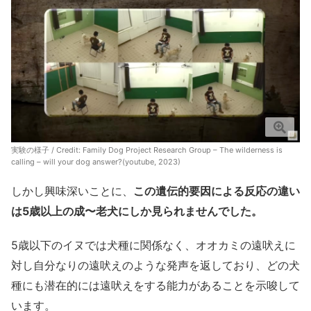
実験の様子 / Credit:
Family Dog Project Research Group – The wilderness is
calling – will your dog answer?(youtube, 2023)
しかし興味深いことに、
この遺伝的要因による反応の違い
は5歳以上の成〜老犬にしか見られませんでした。
5歳以下のイヌでは犬種に関係なく、オオカミの遠吠えに
対し自分なりの遠吠えのような発声を返しており、どの犬
種にも潜在的には遠吠えをする能力があることを示唆して
います。