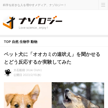
科学を好きな人を増やすメディア、ナゾロジー！
Love science , enjoy !
TOP
自然
生物学
動物
ペット犬に「オオカミの遠吠え」を聞かせる
とどう反応するか実験してみた
大石航樹
Koki Oishi
公開日 2023/2/15(水)