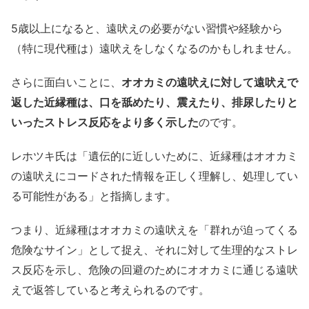
5歳以上になると、遠吠えの必要がない習慣や経験から
（特に現代種は）遠吠えをしなくなるのかもしれません。
さらに面白いことに、
オオカミの遠吠えに対して遠吠えで
返した近縁種は、口を舐めたり、震えたり、排尿したりと
いったストレス反応をより多く示した
のです。
レホツキ氏は「遺伝的に近しいために、近縁種はオオカミ
の遠吠えにコードされた情報を正しく理解し、処理してい
る可能性がある」と指摘します。
つまり、近縁種はオオカミの遠吠えを「群れが迫ってくる
危険なサイン」として捉え、それに対して生理的なストレ
ス反応を示し、危険の回避のためにオオカミに通じる遠吠
えで返答していると考えられるのです。