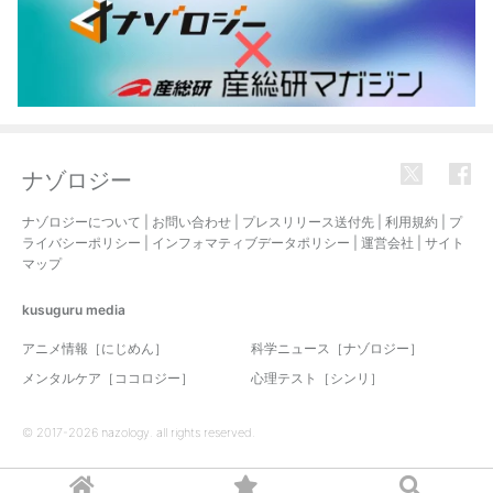
ナゾロジー
ナゾロジーについて
|
お問い合わせ
|
プレスリリース送付先
|
利用規約
|
プ
ライバシーポリシー
|
インフォマティブデータポリシー
|
運営会社
|
サイト
マップ
kusuguru
media
アニメ情報［にじめん］
科学ニュース［ナゾロジー］
メンタルケア［ココロジー］
心理テスト［シンリ］
© 2017-2026 nazology. all rights reserved.