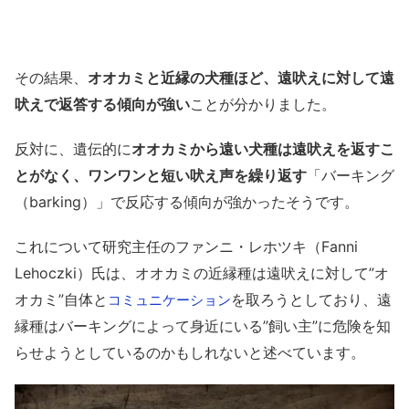
その結果、
オオカミと近縁の犬種ほど、遠吠えに対して遠
吠えで返答する傾向が強い
ことが分かりました。
反対に、遺伝的に
オオカミから遠い犬種は遠吠えを返すこ
とがなく、ワンワンと短い吠え声を繰り返す
「バーキング
（barking）」で反応する傾向が強かったそうです。
これについて研究主任のファンニ・レホツキ（Fanni
Lehoczki）氏は、オオカミの近縁種は遠吠えに対して”オ
オカミ”自体と
を取ろうとしており、遠
コミュニケーション
縁種はバーキングによって身近にいる”飼い主”に危険を知
らせようとしているのかもしれないと述べています。