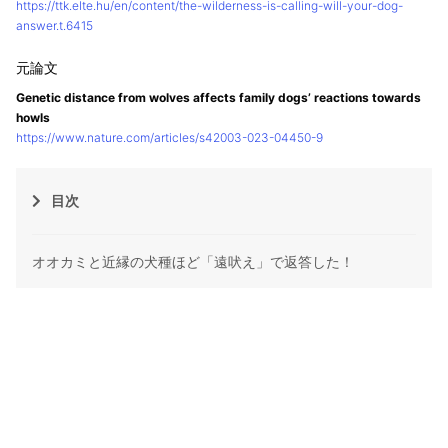
https://ttk.elte.hu/en/content/the-wilderness-is-calling-will-your-dog-
answer.t.6415
Genetic distance from wolves affects family dogs’ reactions towards
howls
https://www.nature.com/articles/s42003-023-04450-9
目次
オオカミと近縁の犬種ほど「遠吠え」で返答した！