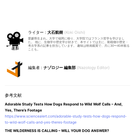
大石航樹
Koki Oishi
愛媛県生まれ。大学で福岡に移り、大学院ではフランス哲学を学びまし
た。 他に、生物学や歴史学が好きで、本サイトでは主に、動植物や歴史・
考古学系の記事を担当しています。 趣味は映画鑑賞で、月に30〜40本観る
ことも。
ナゾロジー 編集部
Nazology Editor
Adorable Study Tests How Dogs Respond to Wild Wolf Calls – And,
Yes, There’s Footage
https://www.sciencealert.com/adorable-study-tests-how-dogs-respond-
to-wild-wolf-calls-and-yes-theres-footage
THE WILDERNESS IS CALLING – WILL YOUR DOG ANSWER?