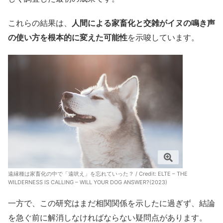
これらの結果は、
人間による家畜化と交雑がイヌの鳴き声
の使い方を根本的に変えた可能性
を示唆しています。
遠縁種は家畜化の中で「遠吠え」を忘れていった？ / Credit: ELTE – THE
WILDERNESS IS CALLING – WILL YOUR DOG ANSWER?(2023)
一方で、この研究はまだ相関関係を示したに過ぎず、結論
を急ぐ前に解消しなければならない疑問点があります。