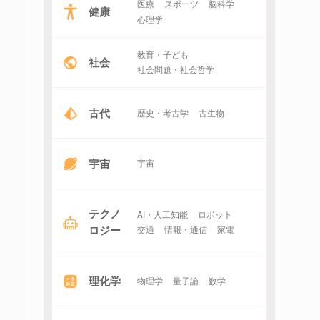
医療
スポーツ
脳科学
健康
心理学
教育・子ども
社会
社会問題・社会哲学
古代
歴史・考古学
古生物
宇宙
宇宙
テクノ
AI・人工知能
ロボット
ロジー
交通
情報・通信
家電
理化学
物理学
量子論
数学