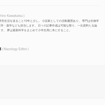
hiro Kawakatsu
研究生活を送ること10年と少し。 小説家としての活動履歴あり。 専門は生物学
医学・薬学なども担当します。 日々の記事作成は可能な限り、一次資料たる論
す。 夢は最新科学をまとめて小学生用に本にすること。
部
Nazology Editor