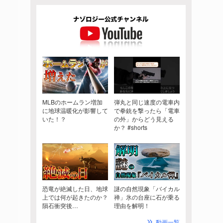
MLBのホームラン増加
弾丸と同じ速度の電車内
に地球温暖化が影響して
で拳銃を撃ったら「電車
いた！？
の外」からどう見える
か？ #shorts
恐竜が絶滅した日、地球
謎の自然現象「バイカル
上では何が起きたのか？
禅」氷の台座に石が乗る
隕石衝突後…
理由を解明！
動画一覧