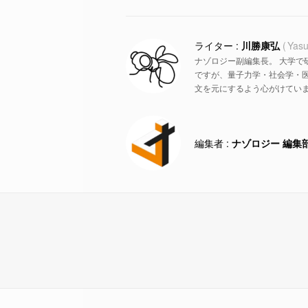
川勝康弘
Yasu
ナゾロジー副編集長。 大学で
ですが、量子力学・社会学・
文を元にするよう心がけていま
ナゾロジー 編集