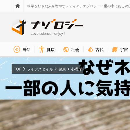
科学を好きな人を増やすメディア、ナゾロジー！世の中にある沢
Love science , enjoy !
社会
古代
宇宙
自然
健康
TOP
ライフスタイル
健康
心理学