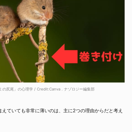
」の心理学 / Credit:Canva . ナゾロジー編集部
はえていても非常に薄いのは、主に2つの理由からだと考え