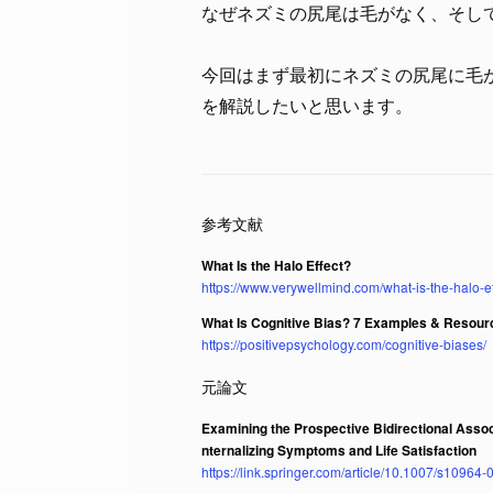
なぜネズミの尻尾は毛がなく、そし
今回はまず最初にネズミの尻尾に毛
を解説したいと思います。
What Is the Halo Effect?
https://www.verywellmind.com/what-is-the-halo-
What Is Cognitive Bias? 7 Examples & Resourc
https://positivepsychology.com/cognitive-biases/
Examining the Prospective Bidirectional Assoc
nternalizing Symptoms and Life Satisfaction
https://link.springer.com/article/10.1007/s10964