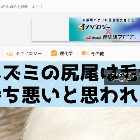
山の不思議を冒険しよう！
テクノロジー
理化学
その他
ネズミの尻尾はなぜ気
ロジー編集部