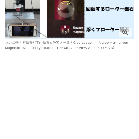
上の回転する磁石が下の磁石を浮遊させる / Credit:
Joachim Marco Hermansen .
Magnetic levitation by rotation . PHYSICAL REVIEW APPLIED (2023)