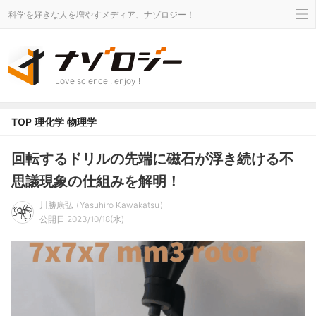
科学を好きな人を増やすメディア、ナゾロジー！
Love science , enjoy !
TOP
理化学
物理学
回転するドリルの先端に磁石が浮き続ける不
思議現象の仕組みを解明！
川勝康弘
Yasuhiro Kawakatsu
公開日 2023/10/18(水)