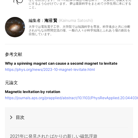
にするよう心がけています。 夢は最新科学をまとめて小学生用に本にする
こと。
海沼 賢
Kainuma Satoshi
大学では電気電子工学、大学院では知識科学を専攻。科学進歩と共に分断
されがちな分野間交流の場、一般の人々が科学知識とふれあう場の創出を
目指しています。
Why a spinning magnet can cause a second magnet to levitate
https://phys.org/news/2023-10-magnet-levitate.html
Magnetic levitation by rotation
https://journals.aps.org/prapplied/abstract/10.1103/PhysRevApplied.20.04403
目次
2021年に発見されたばかりの新しい磁気浮遊