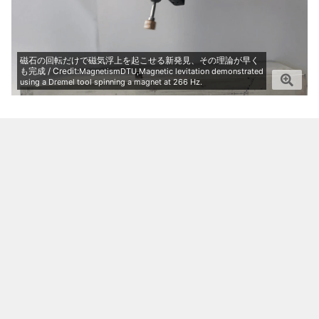
磁石の回転だけで磁気浮上を起こせる新発見、その理論が早く
も完成 / Credit:
MagnetismDTU,Magnetic levitation demonstrated
using a Dremel tool spinning a magnet at 266 Hz.