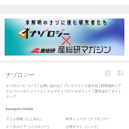
ナゾロジー
ナゾロジーについて
|
お問い合わせ
|
プレスリリース送付先
|
利用規約
|
プ
ライバシーポリシー
|
インフォマティブデータポリシー
|
運営会社
|
サイト
マップ
kusuguru
media
アニメ情報［にじめん］
科学ニュース［ナゾロジー］
メンタルケア［ココロジー］
心理テスト［シンリ］