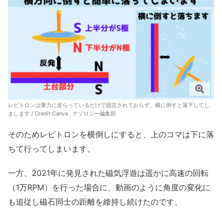
レビトロンは重力に逆らっているだけで固定されておらず、横に倒すと落下してし
まします / Credit:Canva . ナゾロジー編集部
そのためレビトロンを横倒しにすると、上のコマは下に落
ちて行ってしまいます。
一方、2021年に発見された磁気浮遊は遥かに高速の回転
（1万RPM）を行った場合に、動画のように角度の変化に
も追従し磁石同士の距離を維持し続けたのです。