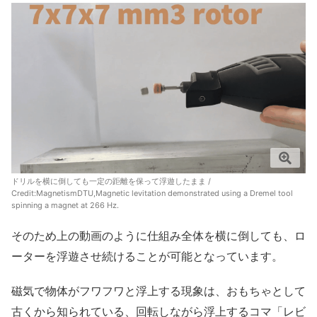
ドリルを横に倒しても一定の距離を保って浮遊したまま /
Credit:
MagnetismDTU,Magnetic levitation demonstrated using a Dremel tool
spinning a magnet at 266 Hz.
そのため上の動画のように仕組み全体を横に倒しても、ロ
ーターを浮遊させ続けることが可能となっています。
磁気で物体がフワフワと浮上する現象は、おもちゃとして
古くから知られている、回転しながら浮上するコマ「レビ