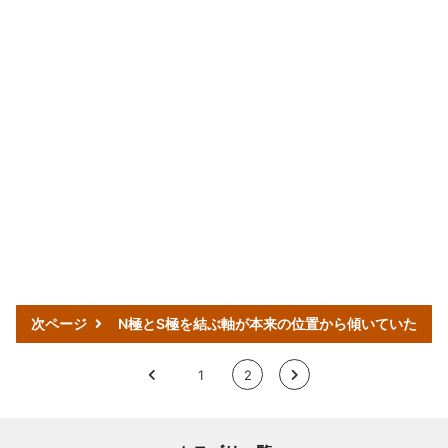
次ページ
N極とS極を結ぶ軸が本来の位置から傾いていた
<
1
2
>