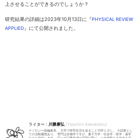
上させることができるのでしょうか？
研究結果の詳細は2023年10月13日に『
PHYSICAL REVIEW
』にて公開されました。
APPLIED
川勝康弘
Yasuhiro Kawakatsu
ナゾロジー副編集長。 大学で研究生活を送ること10年と少し。 小説家とし
ての活動履歴あり。 専門は生物学ですが、量子力学・社会学・医学・薬学
なども担当します。 日々の記事作成は可能な限り、一次資料たる論文を元