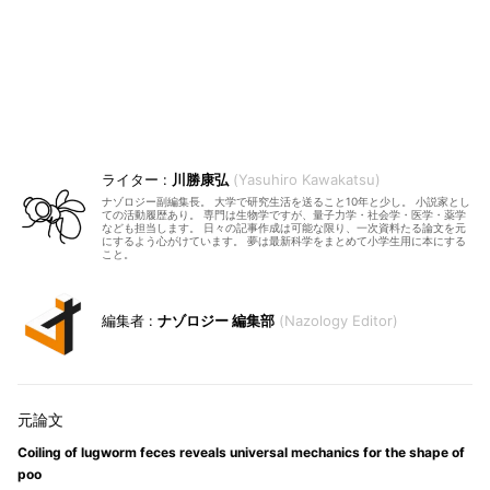
川勝康弘
Yasuhiro Kawakatsu
ナゾロジー副編集長。 大学で研究生活を送ること10年と少し。 小説家とし
ての活動履歴あり。 専門は生物学ですが、量子力学・社会学・医学・薬学
なども担当します。 日々の記事作成は可能な限り、一次資料たる論文を元
にするよう心がけています。 夢は最新科学をまとめて小学生用に本にする
こと。
ナゾロジー 編集部
Nazology Editor
Coiling of lugworm feces reveals universal mechanics for the shape of
poo