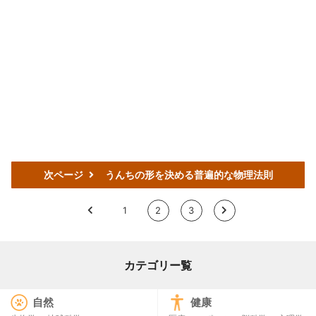
次ページ
うんちの形を決める普遍的な物理法則
<
1
2
3
>
カテゴリー覧
自然
健康