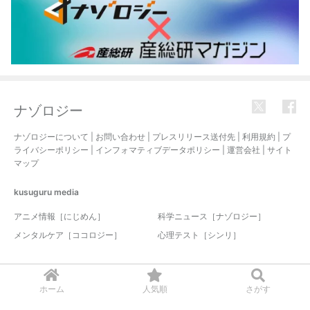
ナゾロジー
ナゾロジーについて
|
お問い合わせ
|
プレスリリース送付先
|
利用規約
|
プ
ライバシーポリシー
|
インフォマティブデータポリシー
|
運営会社
|
サイト
マップ
kusuguru
media
アニメ情報［にじめん］
科学ニュース［ナゾロジー］
メンタルケア［ココロジー］
心理テスト［シンリ］
© 2017-2026 nazology. all rights reserved.
ホーム
人気順
さがす