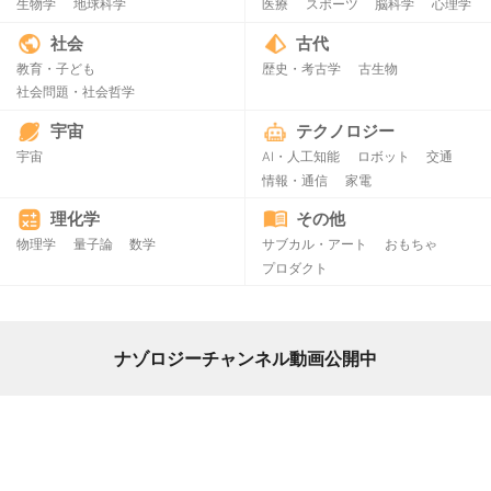
生物学
地球科学
医療
スポーツ
脳科学
心理学
社会
古代
教育・子ども
歴史・考古学
古生物
社会問題・社会哲学
宇宙
テクノロジー
宇宙
AI・人工知能
ロボット
交通
情報・通信
家電
理化学
その他
物理学
量子論
数学
サブカル・アート
おもちゃ
プロダクト
ナゾロジーチャンネル動画公開中