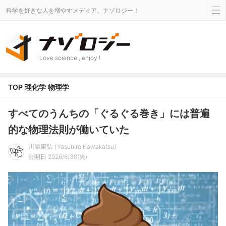
科学を好きな人を増やすメディア、ナゾロジー！
Love science , enjoy !
TOP
理化学
物理学
すべてのうんちの「ぐるぐる巻き」には普遍
的な物理法則が働いていた
川勝康弘
Yasuhiro Kawakatsu
公開日 2026/6/30(火)