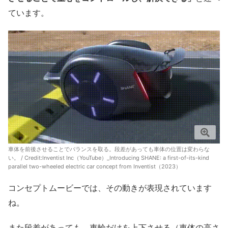
ています。
車体を前後させることでバランスを取る。段差があっても車体の位置は変わらな
い。 / Credit:
Inventist Inc（YouTube）_Introducing SHANE: a first-of-its-kind
parallel two-wheeled electric car concept from Inventist（2023）
コンセプトムービーでは、その動きが表現されています
ね。
また段差があっても、車輪だけを上下させる（車体の高さ