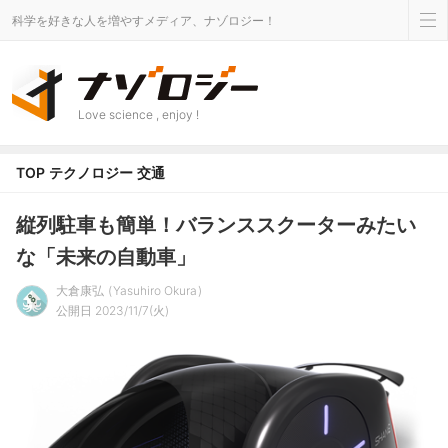
科学を好きな人を増やすメディア、ナゾロジー！
Love science , enjoy !
TOP
テクノロジー
交通
縦列駐車も簡単！バランススクーターみたい
な「未来の自動車」
大倉康弘
Yasuhiro Okura
公開日 2023/11/7(火)