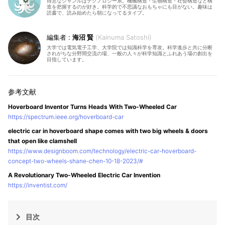
得意なジャンルはテクノロジー系。機械構造・生物構造・社会構造など構
造を把握するのが好き。科学的で不思議なおもちゃにも目がない。趣味は
読書で、読み始めたら朝になってるタイプ。
海沼 賢
Kainuma Satoshi
大学では電気電子工学、大学院では知識科学を専攻。科学進歩と共に分断
されがちな分野間交流の場、一般の人々が科学知識とふれあう場の創出を
目指しています。
Hoverboard Inventor Turns Heads With Two-Wheeled Car
https://spectrum.ieee.org/hoverboard-car
electric car in hoverboard shape comes with two big wheels & doors
that open like clamshell
https://www.designboom.com/technology/electric-car-hoverboard-
concept-two-wheels-shane-chen-10-18-2023/#
A Revolutionary Two-Wheeled Electric Car Invention
https://inventist.com/
目次