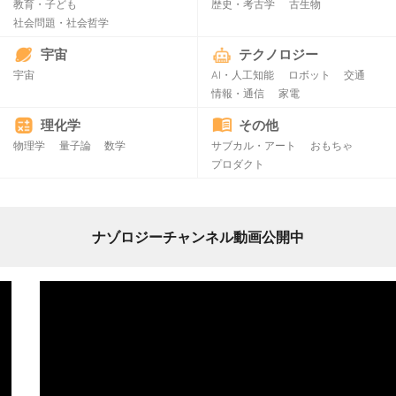
教育・子ども
歴史・考古学
古生物
社会問題・社会哲学
宇宙
テクノロジー
宇宙
AI・人工知能
ロボット
交通
情報・通信
家電
理化学
その他
物理学
量子論
数学
サブカル・アート
おもちゃ
プロダクト
ナゾロジーチャンネル動画公開中