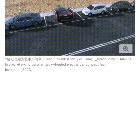
2輪だと縦列駐車が簡単 / Credit:
Inventist Inc（YouTube）_Introducing SHANE: a
first-of-its-kind parallel two-wheeled electric car concept from
Inventist（2023）