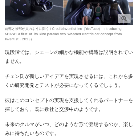
前部と後部が貝のように開く / Credit:
Inventist Inc（YouTube）_Introducing
SHANE: a first-of-its-kind parallel two-wheeled electric car concept from
Inventist（2023）
現段階では、シェーンの細かな機能や構造は説明されてい
ません。
チェン氏が新しいアイデアを実現させるには、これから多
くの研究開発とテストが必要になってくるでしょう。
彼はこのコンセプトの実現を支援してくれるパートナーを
探しており、既に数社と交渉中のようです。
未来のクルマがいつ、どのような形で登場するのか、楽し
みに待ちたいものです。