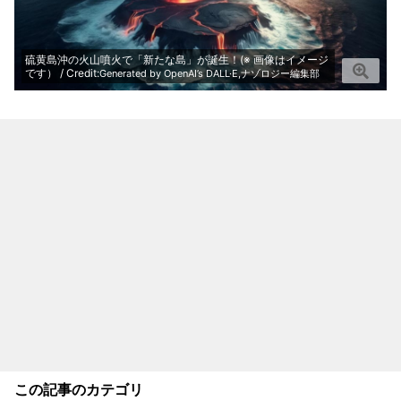
硫黄島沖の火山噴火で「新たな島」が誕生！(※ 画像はイメージ
です） / Credit:
Generated by OpenAI’s DALL·E,ナゾロジー編集部
この記事のカテゴリ