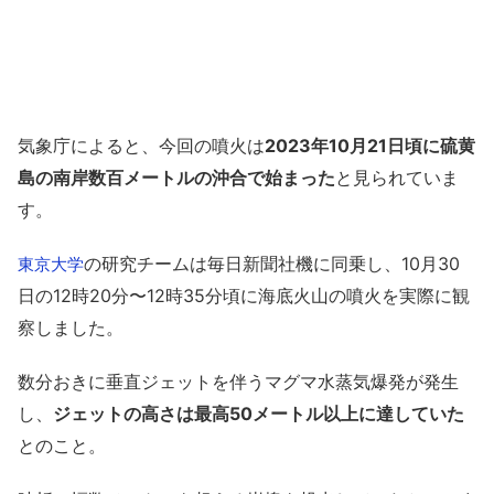
気象庁によると、今回の噴火は
2023年10月21日頃に硫黄
島の南岸数百メートルの沖合で始まった
と見られていま
す。
の研究チームは毎日新聞社機に同乗し、10月30
東京大学
日の12時20分〜12時35分頃に海底火山の噴火を実際に観
察しました。
数分おきに垂直ジェットを伴うマグマ水蒸気爆発が発生
し、
ジェットの高さは最高50メートル以上に達していた
とのこと。