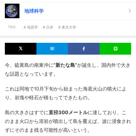
地球科学
TAG
# 地質学
# 日本
# 東京大学
今、硫黄島の南東沖に
”新たな島”
が誕生し、国内外で大き
な話題となっています。
これは同地で10月下旬から始まった海底火山の噴火によ
り、岩塊や軽石が積もってできたもの。
島の大きさはすでに
直径300メートル
に達しており、こ
のまま火口から溶岩が噴出して島を覆えば、波に浸食され
ずにそのまま残る可能性が高いという。