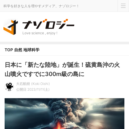
科学を好きな人を増やすメディア、ナゾロジー！
Love science , enjoy !
TOP
自然
地球科学
日本に「新たな陸地」が誕生！硫黄島沖の火
山噴火ですでに300m級の島に
大石航樹
Koki Oishi
公開日 2023/11/11(土)