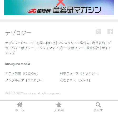
ナゾロジー
ナゾロジーについて
|
お問い合わせ
|
プレスリリース送付先
|
利用規約
|
プ
ライバシーポリシー
|
インフォマティブデータポリシー
|
運営会社
|
サイト
マップ
kusuguru
media
アニメ情報［にじめん］
科学ニュース［ナゾロジー］
メンタルケア［ココロジー］
心理テスト［シンリ］
© 2017-2026 nazology. all rights reserved.
ホーム
人気順
さがす