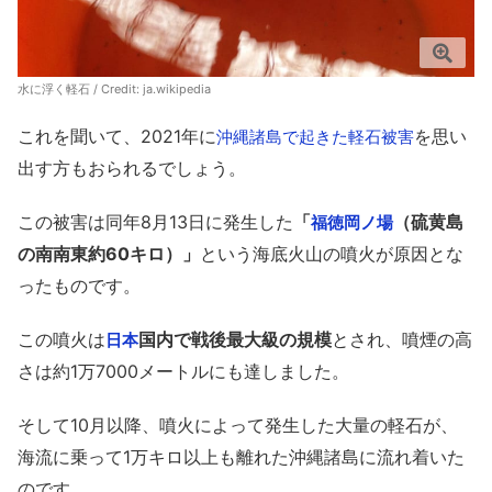
水に浮く軽石 / Credit:
ja.wikipedia
これを聞いて、2021年に
を思い
沖縄諸島で起きた軽石被害
出す方もおられるでしょう。
この被害は同年8月13日に発生した
「
（硫黄島
福徳岡ノ場
の南南東約60キロ）」
という海底火山の噴火が原因とな
ったものです。
この噴火は
国内で戦後最大級の規模
とされ、噴煙の高
日本
さは約1万7000メートルにも達しました。
そして10月以降、噴火によって発生した大量の軽石が、
海流に乗って1万キロ以上も離れた沖縄諸島に流れ着いた
のです。