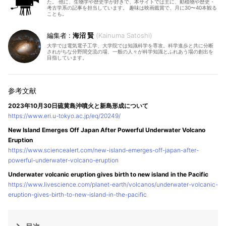
た。 他に、生物学や歴史学が好きで、本サイトでは主に、動植物や歴史・
考古学系の記事を担当しています。 趣味は映画鑑賞で、月に30〜40本観る
ことも。
海沼 賢
Kainuma Satoshi
大学では電気電子工学、大学院では知識科学を専攻。科学進歩と共に分断
されがちな分野間交流の場、一般の人々が科学知識とふれあう場の創出を
目指しています。
2023年10月30日硫黄島沖噴火と新島形成について
https://www.eri.u-tokyo.ac.jp/eq/20249/
New Island Emerges Off Japan After Powerful Underwater Volcano
Eruption
https://www.sciencealert.com/new-island-emerges-off-japan-after-
powerful-underwater-volcano-eruption
Underwater volcanic eruption gives birth to new island in the Pacific
https://www.livescience.com/planet-earth/volcanos/underwater-volcanic-
eruption-gives-birth-to-new-island-in-the-pacific