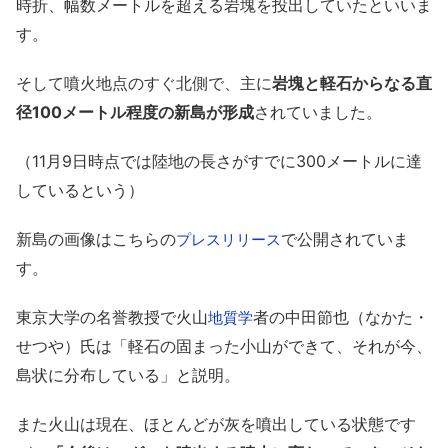
時折、幅数メートルを超える岩塊を投出していたといいま
す。
そして噴火地点のすぐ北側で、主に
岩塊と軽石からなる直
径100メートル程度の新島が形成
されていました。
（11月9日時点では陸地の長さがすでに300メートルに達
しているという）
新島の画像はこちらの
で公開されていま
プレスリリース
す。
東京大学の名誉教授で火山
者の中田節也（なかた・
地質学
せつや）氏は「軽石の固まった小山ができて、それが今、
島状に分布している」と説明。
また火山は現在、ほとんどが灰を噴出している状態です