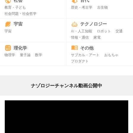
社会
古代
教育・子ども
歴史・考古学
古生物
社会問題・社会哲学
宇宙
テクノロジー
宇宙
AI・人工知能
ロボット
交通
情報・通信
家電
理化学
その他
物理学
量子論
数学
サブカル・アート
おもちゃ
プロダクト
ナゾロジーチャンネル動画公開中