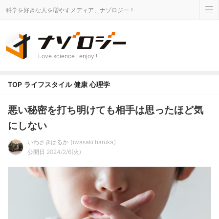
科学を好きな人を増やすメディア、ナゾロジー！
Love science , enjoy !
TOP
ライフスタイル
健康
心理学
悪い秘密を打ち明けても相手は思ったほど気
にしない
いわさきはるか
iwasaki haruka
公開日 2024/2/6(火)