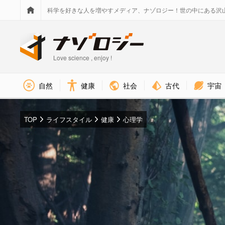
科学を好きな人を増やすメディア、ナゾロジー！世の中にある沢
Love science , enjoy !
社会
古代
宇宙
自然
健康
TOP
ライフスタイル
健康
心理学