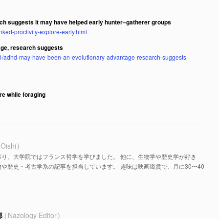
rch suggests it may have helped early hunter–gatherer groups
ked-proclivity-explore-early.html
ge, research suggests
21/adhd-may-have-been-an-evolutionary-advantage-research-suggests
ore while foraging
 Oishi
移り、大学院ではフランス哲学を学びました。 他に、生物学や歴史学が好き
や歴史・考古学系の記事を担当しています。 趣味は映画鑑賞で、月に30〜40
部
Nazology Editor