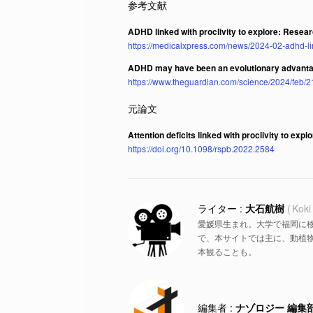
ADHD linked with proclivity to explore: Resea
https://medicalxpress.com/news/2024-02-adhd-lin
ADHD may have been an evolutionary advanta
https://www.theguardian.com/science/2024/feb/
Attention deficits linked with proclivity to expl
https://doi.org/10.1098/rspb.2022.2584
大石航樹
Koki
愛媛県生まれ。大学で福岡に
で、本サイトでは主に、動植物
本観ることも。
ナゾロジー 編集