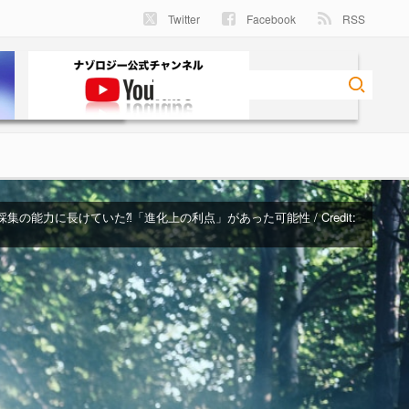
Twitter
Facebook
RSS
採集の能力に長けていた⁈「進化上の利点」があった可能性 / Credit: