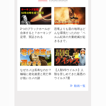
2つのブラックホールが
恐竜よりも昔の地球はど
合体すると？ホーキング
んな環境だったのか「ペ
定理、実証される
ルム紀末の大量絶滅が起
きるまで」
なぜカメは長寿なのか？
【人類VSウイルス】人
極端に老化速度と死亡率
類を苦しめてきた最悪の
が低いカメの謎
ウイルス7選
動画一覧