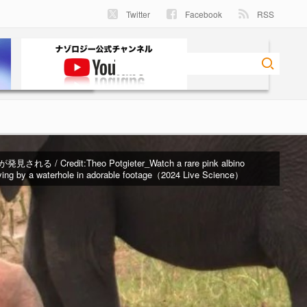
Twitter
Facebook
RSS
見される / Credit:
Theo Potgieter_Watch a rare pink albino
ying by a waterhole in adorable footage（2024 Live Science）