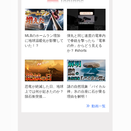
MLBのホームラン増加
弾丸と同じ速度の電車内
に地球温暖化が影響して
で拳銃を撃ったら「電車
いた！？
の外」からどう見える
か？ #shorts
恐竜が絶滅した日、地球
謎の自然現象「バイカル
上では何が起きたのか？
禅」氷の台座に石が乗る
隕石衝突後…
理由を解明！
動画一覧