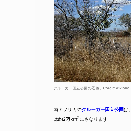
クルーガー国立公園の景色 / Credit:
Wikip
南アフリカの
クルーガー国立公園
は
2
は約2万km
にもなります。