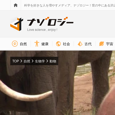
科学を好きな人を増やすメディア、ナゾロジー！世の中にある沢
Love science , enjoy !
社会
古代
宇宙
自然
健康
TOP
自然
生物学
動物