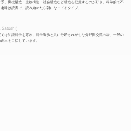
ー系。機械構造・生物構造・社会構造など構造を把握するのが好き。科学的で不
。趣味は読書で、読み始めたら朝になってるタイプ。
 Satoshi
院では知識科学を専攻。科学進歩と共に分断されがちな分野間交流の場、一般の
の創出を目指しています。