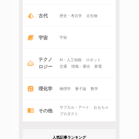
古代
歴史・考古学
古生物
宇宙
宇宙
テクノ
AI・人工知能
ロボット
ロジー
交通
情報・通信
家電
理化学
物理学
量子論
数学
サブカル・アート
おもちゃ
その他
プロダクト
人気記事ランキング