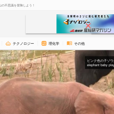
山の不思議を冒険しよう！
テクノロジー
理化学
その他
ピンク色の子ゾウが発
elephant baby pla