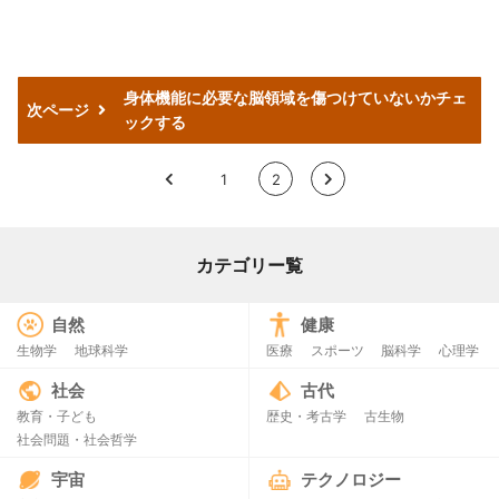
身体機能に必要な脳領域を傷つけていないかチェ
次ページ
ックする
<
1
2
>
カテゴリー覧
自然
健康
生物学
地球科学
医療
スポーツ
脳科学
心理学
社会
古代
教育・子ども
歴史・考古学
古生物
社会問題・社会哲学
宇宙
テクノロジー