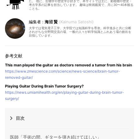
た。 他に、生物学や歴史学が好きで、本サイトでは主に、動植物や歴史・
考古学系の記事を担当しています。 趣味は映画鑑賞で、月に30〜40本観る
ことも。
海沼 賢
Kainuma Satoshi
大学では電気電子工学、大学院では知識科学を専攻。科学進歩と共に分断
されがちな分野間交流の場、一般の人々が科学知識とふれあう場の創出を
目指しています。
This man played the guitar as doctors removed a tumor from his brain
https://www.zmescience.com/science/news-science/brain-tumor-
removed-guitar/
Playing Guitar During Brain Tumor Surgery?
https://news.umiamihealth.org/en/playing-guitar-during-brain-tumor-
surgery/
目次
医師「手術の間、ギターを弾き続けてほしい」