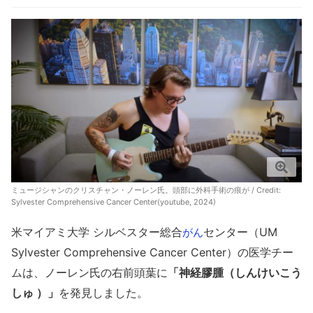
ミュージシャンのクリスチャン・ノーレン氏。頭部に外科手術の痕が / Credit:
Sylvester Comprehensive Cancer Center(youtube, 2024)
米マイアミ大学 シルベスター総合
センター（UM
がん
Sylvester Comprehensive Cancer Center）の医学チー
ムは、ノーレン氏の右前頭葉に
「神経膠腫（しんけいこう
しゅ ）」
を発見しました。