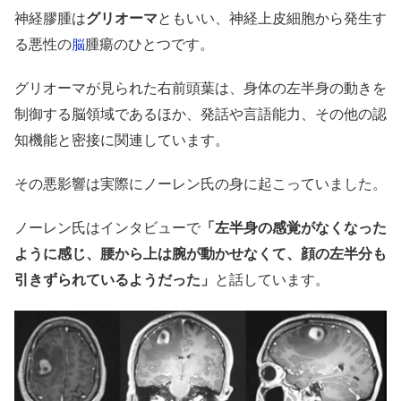
神経膠腫は
グリオーマ
ともいい、神経上皮細胞から発生す
る悪性の
腫瘍のひとつです。
脳
グリオーマが見られた右前頭葉は、身体の左半身の動きを
制御する脳領域であるほか、発話や言語能力、その他の認
知機能と密接に関連しています。
その悪影響は実際にノーレン氏の身に起こっていました。
ノーレン氏はインタビューで
「左半身の感覚がなくなった
ように感じ、腰から上は腕が動かせなくて、顔の左半分も
引きずられているようだった」
と話しています。