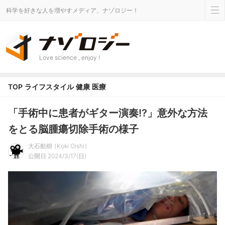
科学を好きな人を増やすメディア、ナゾロジー！
Love science , enjoy !
TOP
ライフスタイル
健康
医療
「手術中に患者がギター演奏!?」意外な方法
をとる脳腫瘍切除手術の様子
大石航樹
Koki Oishi
公開日 2024/3/17(日)