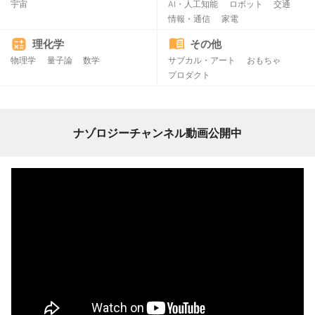
宇宙
AI・人工知能
ロボット
交通
情報・通信
家電
理化学
その他
物理学
量子論
数学
サブカル・アート
おもちゃ
プロダクト
ナゾロジーチャンネル動画公開中