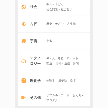
教育・子ども
社会
社会問題・社会哲学
古代
歴史・考古学
古生物
宇宙
宇宙
テクノ
AI・人工知能
ロボット
ロジー
交通
情報・通信
家電
理化学
物理学
量子論
数学
サブカル・アート
おもちゃ
その他
プロダクト