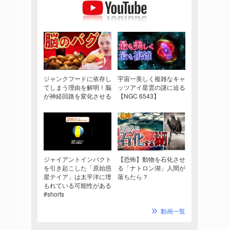
ジャンクフードに依存し
宇宙一美しく複雑なキャ
てしまう理由を解明！脳
ッツアイ星雲の謎に迫る
が神経回路を変化させる
【NGC 6543】
ジャイアントインパクト
【恐怖】動物を石化させ
を引き起こした「原始惑
る「ナトロン湖」人間が
星テイア」は太平洋に埋
落ちたら？
もれている可能性がある
#shorts
動画一覧