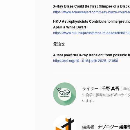
X-Ray Blaze Could Be First Glimpse of a Blac
https://www.sciencealert.com/x-ray-blaze-could-b
HKU Astrophysicists Contribute to Interpreting
Apart a White Dwarf
https://www.hku.hk/press/press-releases/detail/2
A fast powerful X-ray transient from possible ti
https://doi.org/10.1016/j.scib.2025.12.050
千野 真吾
Sin
生物学に興味のあるWebライ
います。
ナゾロジー 編集