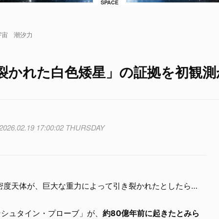
SPACE
宇宙
潮汐力
裂かれた白色矮星」の証拠を初観測
2026.02.19 17:00:02 THURSDAY
密度天体が、巨大な重力によって引き裂かれたとしたら…
インシュタイン・プローブ」が、
約80億年前に起きたとみら