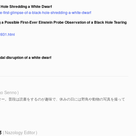
k Hole Shredding a White Dwarf
e-first-glimpse-of-a-black-hole-shredding-a-white-dwarf
 a Possible First-Ever Einstein Probe Observation of a Black Hole Tearing
8931.html
dal disruption of a white dwarf
go Senno
ター。普段は読書をするのが趣味で、休みの日には野鳥や動物の写真を撮って
部
Nazology Editor