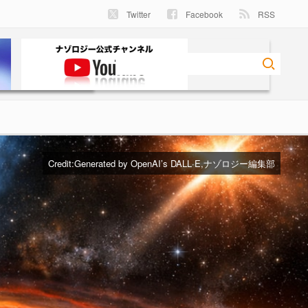
Twitter
Facebook
RSS
Credit:Generated by OpenAI’s DALL·E,ナゾロジー編集部