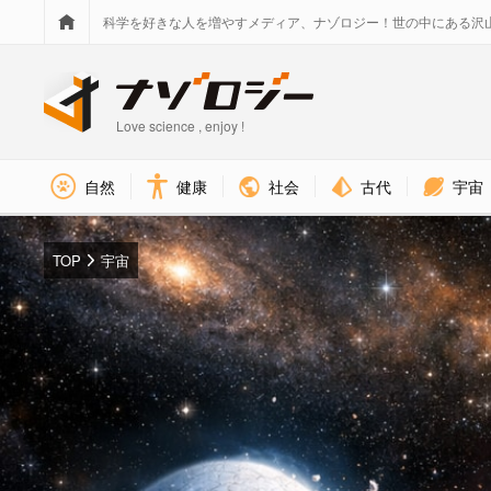
科学を好きな人を増やすメディア、ナゾロジー！世の中にある沢
Love science , enjoy !
社会
古代
宇宙
自然
健康
TOP
宇宙