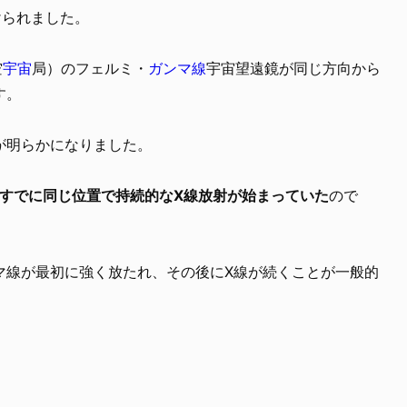
けられました。
空
宇宙
局）のフェルミ・
ガンマ線
宇宙望遠鏡が同じ方向から
す。
が明らかになりました。
、すでに同じ位置で持続的なX線放射が始まっていた
ので
マ線が最初に強く放たれ、その後にX線が続くことが一般的