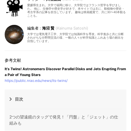
愛媛県生まれ。大学で福岡に移り、大学院ではフランス哲学を学びまし
た。 他に、生物学や歴史学が好きで、本サイトでは主に、動植物や歴史・
考古学系の記事を担当しています。 趣味は映画鑑賞で、月に30〜40本観る
ことも。
海沼 賢
Kainuma Satoshi
大学では電気電子工学、大学院では知識科学を専攻。科学進歩と共に分断
されがちな分野間交流の場、一般の人々が科学知識とふれあう場の創出を
目指しています。
It’s Twins! Astronomers Discover Parallel Disks and Jets Erupting From
a Pair of Young Stars
https://public.nrao.edu/news/its-twins/
目次
2つの望遠鏡のタッグで発見！「円盤」と「ジェット」の仕
組みも