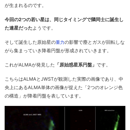
が生まれるのです。
今回の2つの若い星は、同じタイミングで隣同士に誕生し
た連星だった
ようです。
そして誕生した原始星の
の影響で塵とガスが回転しな
重力
がら集まっていき降着円盤が形成されていきます。
これがALMAが発見した
「原始惑星系円盤」
です。
こちらはALMAとJWSTが観測した実際の画像であり、中
央上にあるALMA単体の画像が捉えた「2つのオレンジ色
の構造」が降着円盤を表しています。