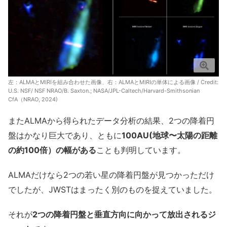
左：ALMAとMIRIを組み合わせた画像、右：ALMAとMIRIの単体による画像 / Credit:
U.S. NSF/ NSF NRAO/B. Saxton.; NASA/JPL-Caltech/Harvard-Smithsonian
CfA（NRAO, 2024)
またALMAから得られたデータ分析の結果、2つの降着円
盤はかなり巨大であり、ともに
100AU(地球〜太陽の距離
の約100倍）の幅がある
ことも判明しています。
ALMAだけなら2つの若い星の降着円盤が見つかっただけ
でしたが、JWSTはまったく別のものを捉えていました。
それが
2つの降着円盤と垂直方向に向かって放出されるジ