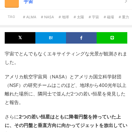
宇宙
TAG
# ALMA
# NASA
# 地球
# 太陽
# 宇宙
# 磁場
# 重力
宇宙でとんでもなくエキサイティングな光景が観測されま
した。
アメリカ航空宇宙局（NASA）とアメリカ国立科学財団
（NSF）の研究チームはこのほど、地球から400光年以上
離れた場所に、隣同士で並んだ2つの若い恒星を発見した
と報告。
さらに
2つの若い恒星はともに降着円盤を持っていた上
に、その円盤と垂直方向に向かってジェットを放出してい