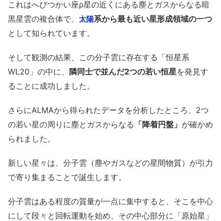
これはへびつかい座ρ星の近くにある塵とガスからなる暗
黒星雲の複合体で、
系から最も近い星形成領域の一つ
太陽
として知られています。
そして観測の結果、この分子雲に存在する「恒星系
WL20」の中に、
隣同士で並んだ2つの若い恒星
を発見す
ることに成功しました。
さらにALMAから得られたデータを分析したところ、2つ
の若い星の周りに塵とガスからなる
「降着円盤」
が確かめ
られました。
新しい星々は、分子雲（塵やガスなどの星間物質）が引力
で寄り集まることで誕生します。
分子雲はある程度の質量が一点に集中すると、そこを中心
にして段々と回転運動を始め、その中心部分に「原始星」