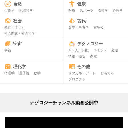
自然
健康
生物学
地球科学
医療
スポーツ
脳科学
心理学
社会
古代
教育・子ども
歴史・考古学
古生物
社会問題・社会哲学
宇宙
テクノロジー
宇宙
AI・人工知能
ロボット
交通
情報・通信
家電
理化学
その他
物理学
量子論
数学
サブカル・アート
おもちゃ
プロダクト
ナゾロジーチャンネル動画公開中