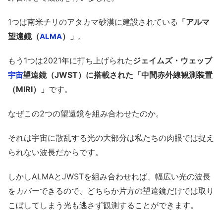
1つは南米チリのアタカマ砂漠に建設されている
「アルマ
望遠鏡（
）」
。
ALMA
もう1つは2021年に打ち上げられた
ジェイムズ・ウェッブ
望遠鏡（JWST）に搭載された「中間赤外線観測装置
宇宙
（MIRI）」
です。
なぜこの2つの望遠鏡を組み合わせたのか。
それは宇宙に散乱する光の大部分は私たちの肉眼では捉え
られない波長だからです。
しかしALMAとJWSTを組み合わせれば、幅広い光の波長
をカバーできるので、どちらか片方の望遠鏡だけでは取り
こぼしてしまう光も逃さず観測することができます。