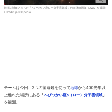
観測の対象となった「へびつかい座ロー分子雲領域」の赤外線画像（JWSTが撮影）
/ Credit:
ja.wikipedia
チームは今回、2つの望遠鏡を使って
から400光年以
地球
上離れた場所にある
「
」
へびつかい座ρ（ロー）分子雲領域
を観測。