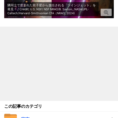
隣同士で生まれた双子星から放出される「ツインジェット」を
発見！ / Credit:
U.S. NSF/ NSF NRAO/B. Saxton.; NASA/JPL-
Caltech/Harvard-Smithsonian CfA（NRAO, 2024)
この記事のカテゴリ