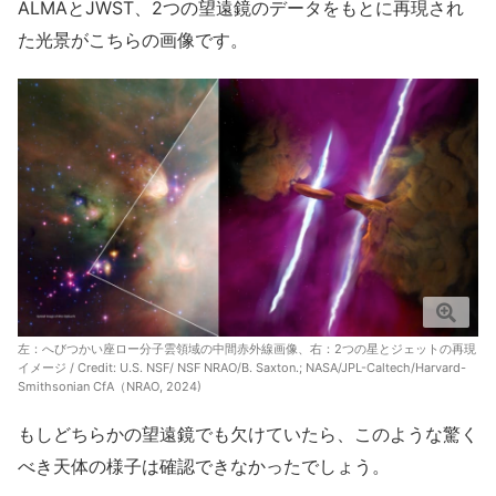
ALMAとJWST、2つの望遠鏡のデータをもとに再現され
た光景がこちらの画像です。
左：へびつかい座ロー分子雲領域の中間赤外線画像、右：2つの星とジェットの再現
イメージ / Credit:
U.S. NSF/ NSF NRAO/B. Saxton.; NASA/JPL-Caltech/Harvard-
Smithsonian CfA（NRAO, 2024)
もしどちらかの望遠鏡でも欠けていたら、このような驚く
べき天体の様子は確認できなかったでしょう。