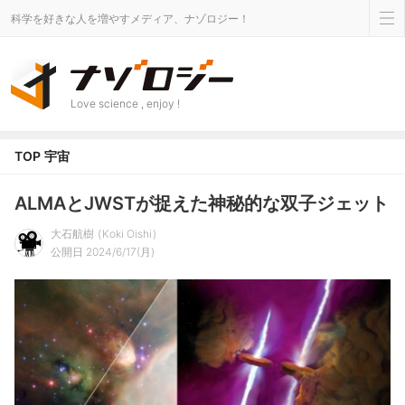
科学を好きな人を増やすメディア、ナゾロジー！
Love science , enjoy !
TOP
宇宙
ALMAとJWSTが捉えた神秘的な双子ジェット
大石航樹
Koki Oishi
公開日 2024/6/17(月)