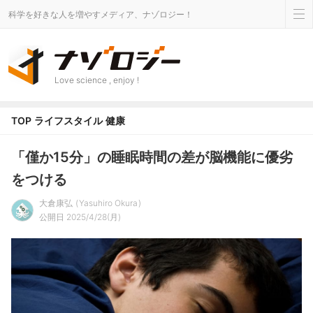
科学を好きな人を増やすメディア、ナゾロジー！
Love science , enjoy !
TOP
ライフスタイル
健康
「僅か15分」の睡眠時間の差が脳機能に優劣
をつける
大倉康弘
Yasuhiro Okura
公開日 2025/4/28(月)