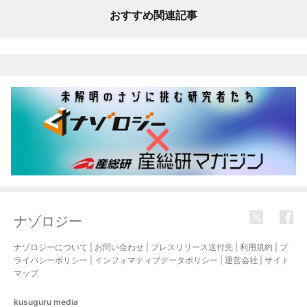
おすすめ関連記事
ナゾロジー
ナゾロジーについて
|
お問い合わせ
|
プレスリリース送付先
|
利用規約
|
プ
ライバシーポリシー
|
インフォマティブデータポリシー
|
運営会社
|
サイト
マップ
kusuguru
media