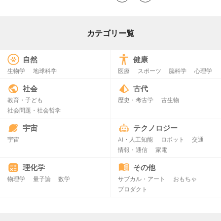
カテゴリー覧
自然
健康
生物学
地球科学
医療
スポーツ
脳科学
心理学
社会
古代
教育・子ども
歴史・考古学
古生物
社会問題・社会哲学
宇宙
テクノロジー
宇宙
AI・人工知能
ロボット
交通
情報・通信
家電
理化学
その他
物理学
量子論
数学
サブカル・アート
おもちゃ
プロダクト