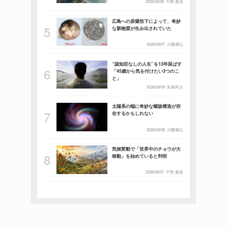
2026/08/08
千野 真吾
広島への原爆投下によって、奇妙
な新物質が生み出されていた
2026/08/07
川勝康弘
“認知症なしの人生”を13年延ばす
「45歳から気を付けたい3つのこ
と」
2026/08/09
矢黒尚人
太陽系の端に奇妙な螺旋構造が存
在するかもしれない
2026/08/08
川勝康弘
気候変動で「世界中のチョウが大
移動」を始めていると判明
2026/08/07
千野 真吾