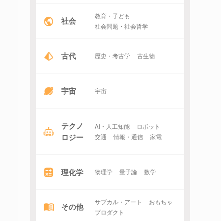
教育・子ども
社会
社会問題・社会哲学
古代
歴史・考古学
古生物
宇宙
宇宙
テクノ
AI・人工知能
ロボット
ロジー
交通
情報・通信
家電
理化学
物理学
量子論
数学
サブカル・アート
おもちゃ
その他
プロダクト