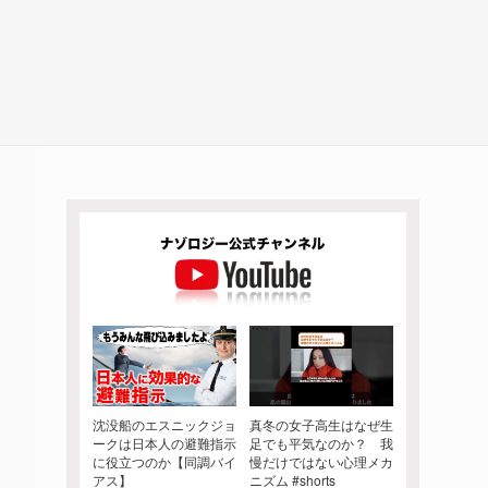
沈没船のエスニックジョ
真冬の女子高生はなぜ生
ークは日本人の避難指示
足でも平気なのか？ 我
に役立つのか【同調バイ
慢だけではない心理メカ
アス】
ニズム #shorts