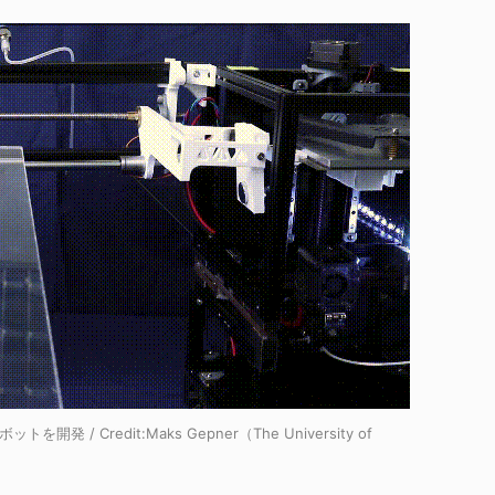
を開発 / Credit:
Maks Gepner（The University of
）