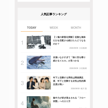
人気記事ランキング
TODAY
WEEK
MONTH
【ソ連の家畜化実験】従順な個体
だけを交配させ続けたらどうなる
のか？
2026/08/08
大石航樹
友達いなさすぎて「独り言を喋り
続けるイルカ」が見つかる
2026/08/08
大石航樹
年下と交際する男性は関係満足
度、年下と交際する女性は性的満
足度が高い
2026/08/08
相川 葵
集中力が研ぎ澄まされる「フロー
状態」への入り方