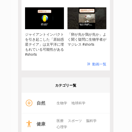
ジャイアントインパクト
「卵が先か鶏が先か」よ
を引き起こした「原始惑
く聞く疑問に生物学者が
星テイア」は太平洋に埋
マジレス #shorts
もれている可能性がある
#shorts
動画一覧
カテゴリー覧
自然
生物学
地球科学
医療
スポーツ
脳科学
健康
心理学