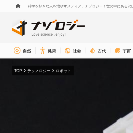
科学を好きな人を増やすメディア、ナゾロジー！世の中にある沢
Love science , enjoy !
社会
古代
宇宙
自然
健康
TOP
テクノロジー
ロボット