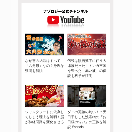
なぜ雪の結晶はすべて
伝説は隕石落下に伴う大
「六角形」なの？身近な
津波だった！トンガ王国
疑問を解説
を襲った「赤い波」の伝
説を科学が証明！
ジャンクフードに依存し
ダニの死骸の匂い！？天
てしまう理由を解明！脳
日干しした洗濯物の「お
が神経回路を変化させる
日様の匂い」の正体を解
説 #shorts