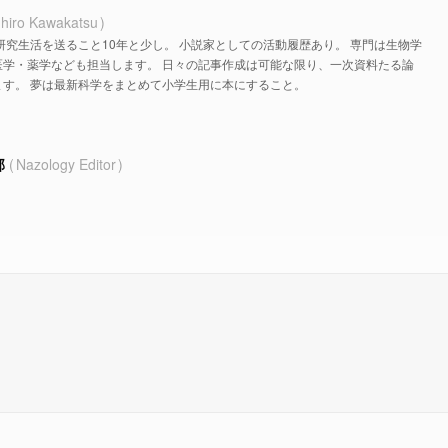
hiro Kawakatsu
研究生活を送ること10年と少し。 小説家としての活動履歴あり。 専門は生物学
医学・薬学なども担当します。 日々の記事作成は可能な限り、一次資料たる論
す。 夢は最新科学をまとめて小学生用に本にすること。
部
Nazology Editor