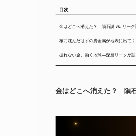
目次
金はどこへ消えた？ 隕石説 vs. リー
核に沈んだはずの貴金属が地表に出てく
掘れない金、動く地球—深層リークが語
金はどこへ消えた？ 隕石説