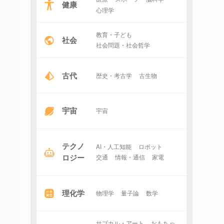
健康
心理学
教育・子ども
社会
社会問題・社会哲学
古代
歴史・考古学
古生物
宇宙
宇宙
テクノ
AI・人工知能
ロボット
ロジー
交通
情報・通信
家電
理化学
物理学
量子論
数学
サブカル・アート
おもちゃ