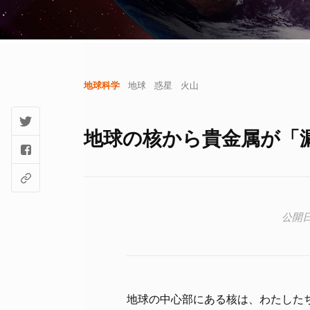
地球科学
地球
惑星
火山
地球の核から貴金属が「
地球の中心部にある核は、わたした