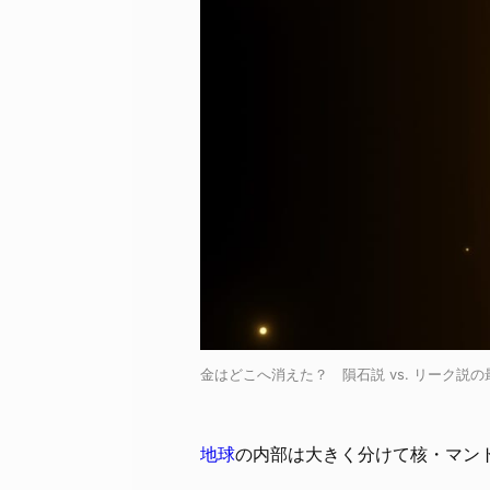
金はどこへ消えた？ 隕石説 vs. リーク説の最終ラウ
地球
の内部は大きく分けて核・マン