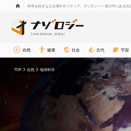
科学を好きな人を増やすメディア、ナゾロジー！世の中にある沢
Love science , enjoy !
社会
古代
宇宙
自然
健康
TOP
自然
地球科学