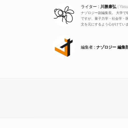
川勝康弘
Yasu
ナゾロジー副編集長。 大学で
ですが、量子力学・社会学・
文を元にするよう心がけていま
ナゾロジー 編集