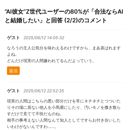
”AI彼女”Z世代ユーザーの80%が「合法ならAI
と結婚したい」と回答 (2/2)のコメント
ゲスト
2025/06/12 14:05:32
なろうの主人公気分を味わえるわけですから、まあ喜ばれます
よね。
どんだけ現実の人間嫌われてるんだよっていう。
返信
ゲスト
2025/06/12 22:52:35
現実の人間はこちらの悪い部分だけを常にネチネチとつついた
りその場に居ない他人を小馬鹿にしたり、汚いモノを撒き散ら
すだけで見てて不快だものね。
相手の事考えない人間なんて知人としてですらお付き合いした
いわけがないんですわ……。