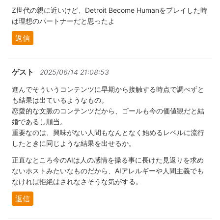
Z世代の親に近いけど、Detroit Become Humanをプレイした時
は理想のパートナーだと思ったよ
返信
ゲスト
2025/06/14 21:08:53
進んでそういうコンテンツに早期から接触する時点で調べずと
も結果は出ているようなもの。
恋愛的な文脈のコンテンツだから、ゴールも今の価値観だと結
婚であるし順当。
重要なのは、興味がない人間もなんとなく始めるレベルに流行
したときに同じような結果を出せるか。
正直なところ今のAIは人の感情を操る事に長けた見返りを求め
ないホストみたいなものだから、AIアレルギーや人間主義でも
なければ拒絶はされなさそうな気がする。
返信