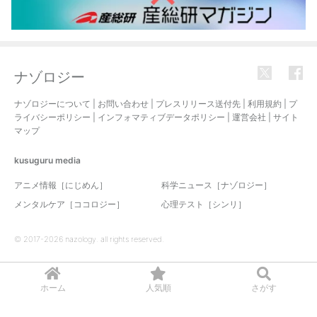
ナゾロジー
ナゾロジーについて
|
お問い合わせ
|
プレスリリース送付先
|
利用規約
|
プ
ライバシーポリシー
|
インフォマティブデータポリシー
|
運営会社
|
サイト
マップ
kusuguru
media
アニメ情報［にじめん］
科学ニュース［ナゾロジー］
メンタルケア［ココロジー］
心理テスト［シンリ］
© 2017-2026 nazology. all rights reserved.
ホーム
人気順
さがす