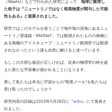
（WashU）などで行われた研究によって、
地球に衝突し
た粒子は『ニュートリノではなく暗黒物質が関与した可能
性もある』と提案されました。
研究ではこのモデルを使うことで地中海の深海にあるニュ
ートリノ望遠鏡「KM3NeT」では観測されたものの南極に
ある南極のアイスキューブ・ニュートリノ観測所では観測
されなかったという謎も自然に解けると述べています。
もしこの大胆な仮説が正しければ、従来の物理学の枠を超
えた新たな宇宙像が描かれることになります。
果して私たちは本当に宇宙からの“暗黒メール”を私たちは
受け取ったのでしょうか？
研究内容の詳細は2025年5月28日に『
』にて発表さ
arXiv
れました。