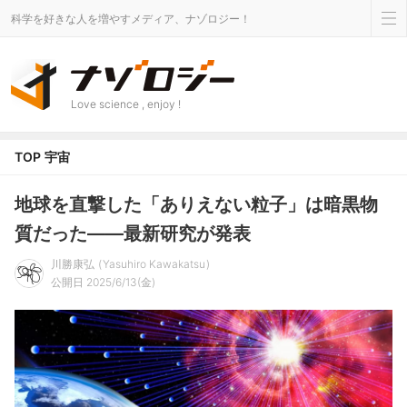
科学を好きな人を増やすメディア、ナゾロジー！
Love science , enjoy !
TOP
宇宙
地球を直撃した「ありえない粒子」は暗黒物
質だった――最新研究が発表
川勝康弘
Yasuhiro Kawakatsu
公開日 2025/6/13(金)