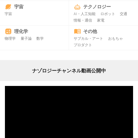
宇宙
テクノロジー
宇宙
AI・人工知能
ロボット
交通
情報・通信
家電
理化学
その他
物理学
量子論
数学
サブカル・アート
おもちゃ
プロダクト
ナゾロジーチャンネル動画公開中