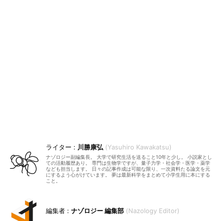
川勝康弘
Yasuhiro Kawakatsu
ナゾロジー副編集長。 大学で研究生活を送ること10年と少し。 小説家とし
ての活動履歴あり。 専門は生物学ですが、量子力学・社会学・医学・薬学
なども担当します。 日々の記事作成は可能な限り、一次資料たる論文を元
にするよう心がけています。 夢は最新科学をまとめて小学生用に本にする
こと。
ナゾロジー 編集部
Nazology Editor