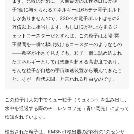
ます。
比較のために、人類最大の加速器LHCが陽
子1個に与えられるエネルギーは6.5テラ電子ボルト
しかありませんので、220ペタ電子ボルトはその3
万倍以上に相当します。もしLHCが地上を走るジ
ェットコースターだとすれば、この粒子は太陽‐冥
王星間を一瞬で駆け抜けるコースターのようなもの
――数字が小さく見えても、粒子一個に詰め込まれ
たエネルギーとしては想像を超える高密度であり、
そんな粒子が自然の宇宙加速装置から飛んできたこ
とこそが「前代未聞」と言われる理由なのです。
この粒子は大気中でミュー粒子（ミュオン）を生み出し、
水中を通過する際のチェレンコフ光（青い閃光）によって
検知されています。
検出された粒子は、KM3NeT検出器の約3分の1のセンサ