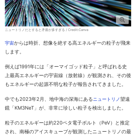
ニュートリノだとすると矛盾が多すぎる / Credit:Canva
からは時折、想像を絶する高エネルギーの粒子が飛来
宇宙
します。
例えば1991年には「オーマイゴッド粒子」と呼ばれる史
上最高エネルギーの宇宙線（放射線）が観測され、その後
もエネルギーの起源不明な粒子が報告されてきました。
中でも2023年2月、地中海の深海にある
望遠
ニュートリノ
鏡「KM3NeT」が、非常に珍しい粒子を検出しました。
粒子のエネルギーは約220ペタ電子ボルト（PeV）と推定
され、南極のアイスキューブが観測したニュートリノの最