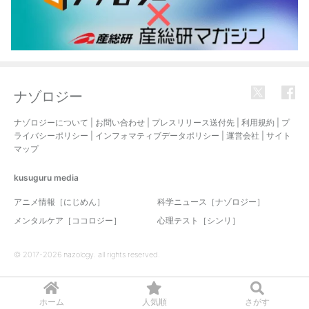
ナゾロジー
ナゾロジーについて
|
お問い合わせ
|
プレスリリース送付先
|
利用規約
|
プ
ライバシーポリシー
|
インフォマティブデータポリシー
|
運営会社
|
サイト
マップ
kusuguru
media
アニメ情報［にじめん］
科学ニュース［ナゾロジー］
メンタルケア［ココロジー］
心理テスト［シンリ］
© 2017-2026 nazology. all rights reserved.
ホーム
人気順
さがす