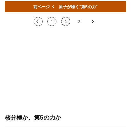
前ページ
原子が囁く“第5の力”
<
1
2
3
>
核分極か、第5の力か