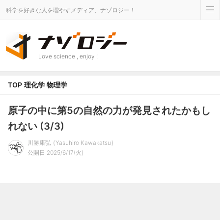
科学を好きな人を増やすメディア、ナゾロジー！
Love science , enjoy !
TOP
理化学
物理学
原子の中に第5の自然の力が発見されたかもし
れない (3/3)
川勝康弘
Yasuhiro Kawakatsu
公開日 2025/6/17(火)