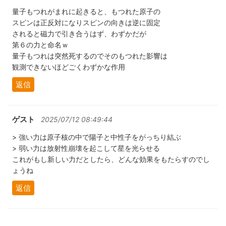
量子もつれがまれに起きると、もつれた原子の
スピンは正反対になりスピンの向きは逆に固定
されると磁力で引き合うはず、わずかだが
第６の力と命名ｗ
量子もつれは突然死するのでそのもつれた影響は
観測できないほどごくわずかな作用
返信
ゲスト
2025/07/12 08:49:44
> 強い力は原子核の中で陽子と中性子をがっちり結ぶ
> 弱い力は放射性崩壊を起こして星を光らせる
これがもし新しい力だとしたら、どんな効果をもたらすのでし
ょうね
返信