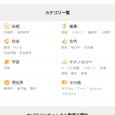
カテゴリー覧
自然
健康
生物学
地球科学
医療
スポーツ
脳科学
心理学
社会
古代
教育・子ども
歴史・考古学
古生物
社会問題・社会哲学
宇宙
テクノロジー
宇宙
AI・人工知能
ロボット
交通
情報・通信
家電
理化学
その他
物理学
量子論
数学
サブカル・アート
おもちゃ
プロダクト
ナゾロジーチャンネル動画公開中