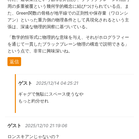
周の多重被覆という幾何学的概念に結びつけられている点、ま
た、Green関数の骨格が地平線での正則性や保存量（ワロンシ
アン）といった重力側の物理条件として具現化されるという主
張は、深遠な物理的洞察に基づいている。
「数学的恒等式に物理的な意味を与え、それがホログラフィー
を通じて一貫したブラックブレーン物理の構造で説明できる」
という点で、非常に興味深いね。
返信
ゲスト
2025/12/14 04:25:21
ギャグで無駄にスペース使うなや
もっと約分せれ
ゲスト
2025/12/10 21:19:06
ロンスキアンじゃないの？