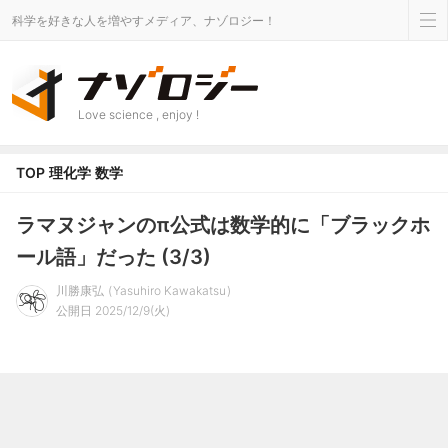
科学を好きな人を増やすメディア、ナゾロジー！
Love science , enjoy !
TOP
理化学
数学
ラマヌジャンのπ公式は数学的に「ブラックホ
ール語」だった (3/3)
川勝康弘
Yasuhiro Kawakatsu
公開日 2025/12/9(火)