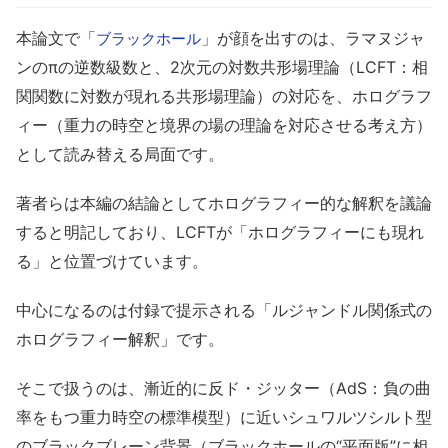
本論文で「
」が顔を出すのは、ラマヌジャ
ブラックホール
ンのπの逆数級数と、2次元の対数共形場理論（LCFT：相
関関数に対数が現れる共形場理論）の対応を、ホログラフ
ィー（重力の時空と境界の場の理論を対応させる考え方）
として読み替える局面です。
著者らは本編の結論としてホログラフィー的な解釈を議論
すると明記しており、LCFTが「ホログラフィーにも現れ
る」と位置づけています。
中心になるのは付録で提示される「ルジャンドル関係式の
ホログラフィー解釈」です。
そこで扱うのは、漸近的に反ド・ジッター（AdS：負の曲
率をもつ重力時空の標準模型）に近いシュワルツシルト型
のブラックブレーン背景（ブラックホールの“平面版”に相