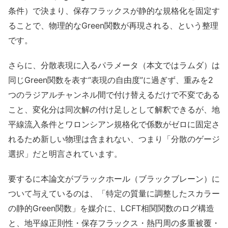
条件）で決まり、保存フラックスが静的な規格化を固定す
ることで、物理的なGreen関数が再現される、という整理
です。
さらに、分散表現に入るパラメータ（本文ではラムダ）は
同じGreen関数を表す“表現の自由度”に過ぎず、重みを2
つのラジアルチャンネル間で付け替えるだけで不変である
こと、変化分は同次解の付け足しとして解釈できるが、地
平線流入条件とワロンシアン規格化で係数がゼロに固定さ
れるため新しい物理は含まれない、つまり「分散のゲージ
選択」だと明言されています。
要するに本論文がブラックホール（ブラックブレーン）に
ついて与えているのは、「特定の質量に調整したスカラー
の静的Green関数」を媒介に、LCFT相関関数のログ構造
と、地平線正則性・保存フラックス・熱円周の多重被覆・