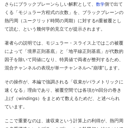
さらにブラックブレーンらしい解釈として、
側で出て
数学
くる「モジュラー方程式の次数」を、ブラックブレーンの
熱円周（ユークリッド時間の周期）に対するn重被覆とし
て読む、という幾何学的見立てが提示されます。
著者らの説明では、モジュラー・スライス上ではこの被覆
によって「境界正則基底」と「地平線正則基底」が代数的
因子を除いて同値になり、特異値で両者が整列するため、
混合チャンネルの表現が単一チャンネルへ“崩壊”します。
その操作が、本編で強調される「収束がパラメトリックに
速くなる」理由であり、被覆空間では各項がn回分の巻き
上げ（windings）をまとめて数えるためだ、と述べられ
ています。
ここで重要なのは、速収束という計算上の利得が、熱円周