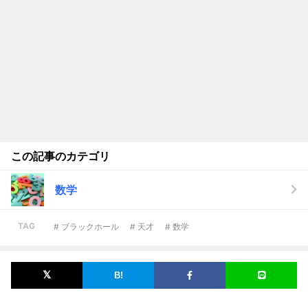
この記事のカテゴリ
数学
TAG
# ブラックホール
# 天才
# 数学