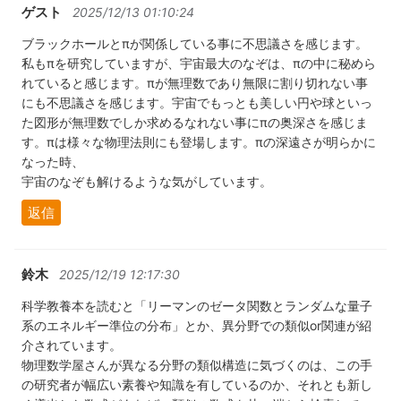
ゲスト
2025/12/13 01:10:24
ブラックホールとπが関係している事に不思議さを感じます。
私もπを研究していますが、宇宙最大のなぞは、πの中に秘めら
れていると感じます。πが無理数であり無限に割り切れない事
にも不思議さを感じます。宇宙でもっとも美しい円や球といっ
た図形が無理数でしか求めるなれない事にπの奥深さを感じま
す。πは様々な物理法則にも登場します。πの深遠さが明らかに
なった時、
宇宙のなぞも解けるような気がしています。
返信
鈴木
2025/12/19 12:17:30
科学教養本を読むと「リーマンのゼータ関数とランダムな量子
系のエネルギー準位の分布」とか、異分野での類似or関連が紹
介されています。
物理数学屋さんが異なる分野の類似構造に気づくのは、この手
の研究者が幅広い素養や知識を有しているのか、それとも新し