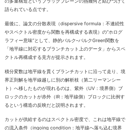
の多重構造というブラックブレーンの熱幾何と結びつけて
語られている点です。
最後に、論文の分散表現（dispersive formula：不連続性
やスペクトル密度から関数を再構成する表現）の“ホログ
ラフィー意味”として、静的バルク–バルクGreen関数を
「地平線に対応するブランチカット上のデータ」からスペ
クトル再構成する見方が提示されます。
積分変数は地平線を貫くブランチカットに沿って走り、境
界正則解を地平線越しに別の解析枝（第二リーマンシー
ト）へ移したものが現れるのは、紫外（UV：境界側）ブ
ロックのカットが赤外（IR：地平線側）ブロックに比例す
るという構造の反映だと説明されます。
カットが供給するのはスペクトル密度で、これは地平線で
の流入条件（ingoing condition：地平線へ落ち込む境界