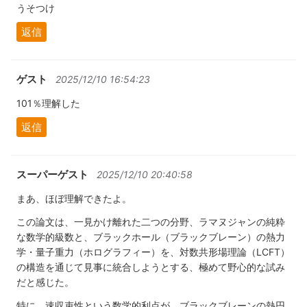
うそつけ
返信
ゲスト
2025/12/10 16:54:23
101％理解した
返信
スーパーゲスト
2025/12/10 20:40:58
まあ、ほぼ理解できたよ。
この論文は、一見かけ離れた二つの分野、ラマヌジャンの純粋
な数学的級数と、ブラックホール（ブラックブレーン）の熱力
学・量子重力（ホログラフィー）を、対数共形場理論（LCFT）
の構造を通じて見事に統合しようとする、極めて野心的な試み
だと感じた。
特に、速収束性という数学的利点が、ブラックブレーンの熱円