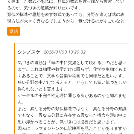
く導出した数式があれば、類似の数式を片っ端から検索してい
るのか、気づきの道筋が知りたいです。
類似の構造や思想を表す数式であっても、分野が違えば式の表
現方法が大きく異なるでしょうから、気づけるのがすごいなと
返信
シンノスケ
2026/01/03 13:20:32
気づきの道筋は「頭の中に突如として現れる」のだと思い
ます。これは物理や数学だけに限らず、化学や生物でもよ
くあることで、文学や音楽や絵画でも同様だと思います。
狭い分野の中だけで考えると、どうしても狭い気づきしか
得られないとも言えます。
ゲーデルの不完全性定理に通じる所があるのかも知れませ
ん。
また、異なる分野の類似構造ではなく、異なる分野の知識
でもなく、異なる分野に存在する異なった概念を頭の中に
思い浮かべることが、気づきには必要だと思います。
因みに、ラマヌジャンの伝記映画を見たことがありますが