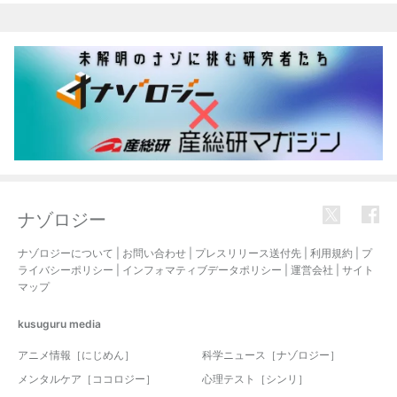
ナゾロジー
ナゾロジーについて
|
お問い合わせ
|
プレスリリース送付先
|
利用規約
|
プ
ライバシーポリシー
|
インフォマティブデータポリシー
|
運営会社
|
サイト
マップ
kusuguru
media
アニメ情報［にじめん］
科学ニュース［ナゾロジー］
メンタルケア［ココロジー］
心理テスト［シンリ］