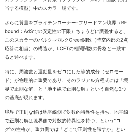
当する模型）中のスカラー場です。
さらに質量をブライテンローナー–フリードマン境界（BF
bound：AdSでの安定性の下限）ちょうどに調整すると、
このスカラーのバルク–バルクGreen関数（時空内部の2点
応答に相当）の構造が、LCFTの相関関数の骨格と一致す
ると述べます。
特に、周波数と運動量をゼロにした静的成分（ゼロモー
ド）が物理的に重要であり、そのラジアル方程式には「境
界で正則な解」と「地平線で正則な解」という自然な2つ
の基底が現れます。
境界で正則な解は地平線側で対数的特異性を持ち、地平線
で正則な解は境界側で対数的特異性を持つ、という“ロ
グ”の性格が、重力側では「どこで正則性を課すか」とい