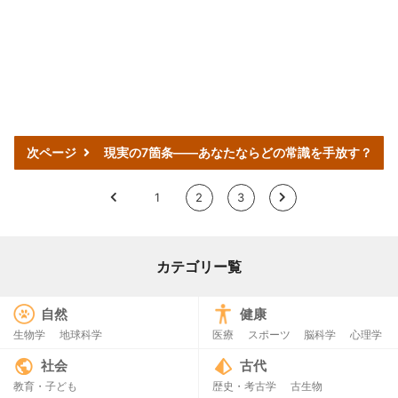
次ページ
現実の7箇条――あなたならどの常識を手放す？
<
1
2
3
>
カテゴリー覧
自然
健康
生物学
地球科学
医療
スポーツ
脳科学
心理学
社会
古代
教育・子ども
歴史・考古学
古生物