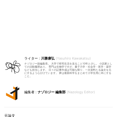
川勝康弘
Yasuhiro Kawakatsu
ナゾロジー副編集長。 大学で研究生活を送ること10年と少し。 小説家とし
ての活動履歴あり。 専門は生物学ですが、量子力学・社会学・医学・薬学
なども担当します。 日々の記事作成は可能な限り、一次資料たる論文を元
にするよう心がけています。 夢は最新科学をまとめて小学生用に本にする
こと。
ナゾロジー 編集部
Nazology Editor