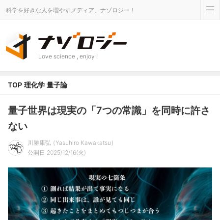
科学を好きな人を増やすメディア、ナゾロジー！
Love science , enjoy !
TOP
理化学
量子論
量子世界は現実の「7つの常識」を同時に許さ
ない
川勝康弘
Yasuhiro Kawakatsu
公開日 2025/12/16(火)