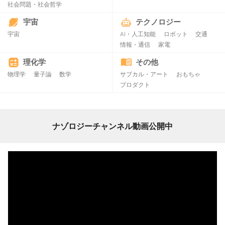
社会問題・社会哲学
宇宙
テクノロジー
宇宙
AI・人工知能
ロボット
交通
情報・通信
家電
理化学
その他
物理学
量子論
数学
サブカル・アート
おもちゃ
プロダクト
ナゾロジーチャンネル動画公開中