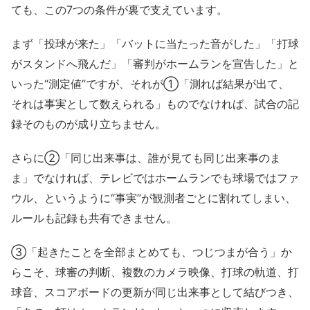
ても、この7つの条件が裏で支えています。
まず「投球が来た」「バットに当たった音がした」「打球
がスタンドへ飛んだ」「審判がホームランを宣告した」と
いった“測定値”ですが、それが①「測れば結果が出て、
それは事実として数えられる」ものでなければ、試合の記
録そのものが成り立ちません。
さらに②「同じ出来事は、誰が見ても同じ出来事のま
ま」でなければ、テレビではホームランでも球場ではファ
ウル、というように“事実”が観測者ごとに割れてしまい、
ルールも記録も共有できません。
③「起きたことを全部まとめても、つじつまが合う」か
らこそ、球審の判断、複数のカメラ映像、打球の軌道、打
球音、スコアボードの更新が同じ出来事として結びつき、