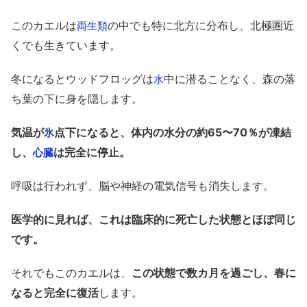
このカエルは
の中でも特に北方に分布し、北極圏近
両生類
くでも生きています。
冬になるとウッドフロッグは
中に潜ることなく、森の落
水
ち葉の下に身を隠します。
気温が
点下になると、体内の水分の約65〜70％が凍結
氷
し、
は完全に停止。
心臓
呼吸は行われず、脳や神経の電気信号も消失します。
医学的に見れば、これは臨床的に死亡した状態とほぼ同じ
です。
それでもこのカエルは、
この状態で数カ月を過ごし、春に
なると完全に復活
します。