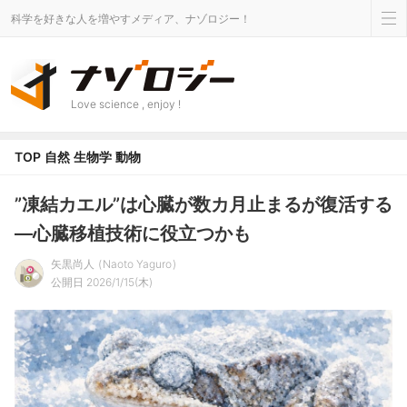
科学を好きな人を増やすメディア、ナゾロジー！
Love science , enjoy !
TOP
自然
生物学
動物
”凍結カエル”は心臓が数カ月止まるが復活する
―心臓移植技術に役立つかも
矢黒尚人
Naoto Yaguro
公開日 2026/1/15(木)