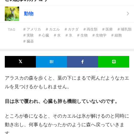
動物
# アメリカ
# カエル
# カナダ
# 両生類
# 医療
# 哺乳類
TAG
# 実験
# 心臓
# 水
# 氷
# 生物
# 生物学
# 細胞
# 臓器
アラスカの森を歩くと、葉の下にまるで死んだようなカエ
ルを見つけるかもしれません。
目は氷で覆われ、心臓も肺も機能していないのです。
ところが春になると、そのカエルは氷が解けるのと同時に
動き出し、何事もなかったかのように森へ戻っていきま
す。