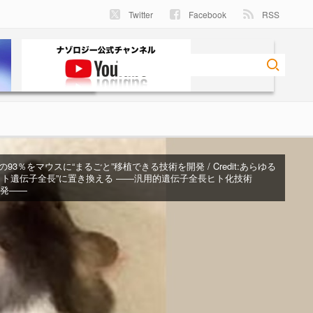
Twitter
Facebook
RSS
3％をマウスに“まるごと”移植できる技術を開発 / Credit:
あらゆる
ヒト遺伝子全長”に置き換える ――汎用的遺伝子全長ヒト化技術
開発――