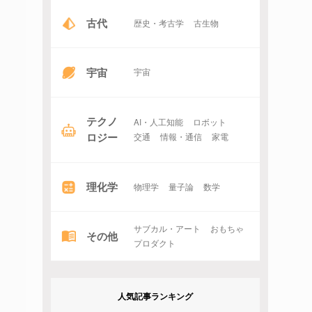
古代
歴史・考古学
古生物
宇宙
宇宙
テクノ
AI・人工知能
ロボット
ロジー
交通
情報・通信
家電
理化学
物理学
量子論
数学
サブカル・アート
おもちゃ
その他
プロダクト
人気記事ランキング