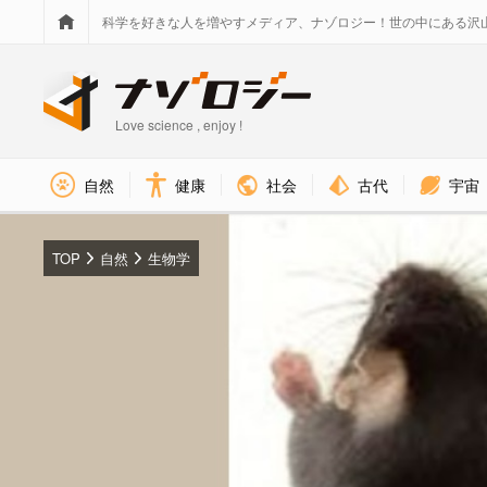
科学を好きな人を増やすメディア、ナゾロジー！世の中にある沢
Love science , enjoy !
社会
古代
宇宙
自然
健康
TOP
自然
生物学