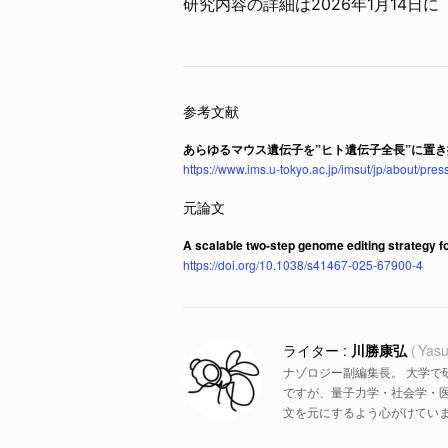
研究内容の詳細は2026年1月14日に
あらゆるマウス遺伝子を”ヒト遺伝子全長”に置き
https://www.ims.u-tokyo.ac.jp/imsut/jp/about/pr
A scalable two-step genome editing strategy f
https://doi.org/10.1038/s41467-025-67900-4
川勝康弘
Yasu
ナゾロジー副編集長。 大学で
ですが、量子力学・社会学・
文を元にするよう心がけていま