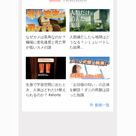
なぜカメは長寿なのか？
人類滅亡したら地球はど
極端に老化速度と死亡率
うなる？シミュレートし
が低いカメの謎
た結果…
生身で宇宙空間に出たと
「お日様の匂い」の正体
き、人体はどれだけ耐え
を解説！ダニの死骸は誤
られるのか？ #shorts
った知識
動画一覧