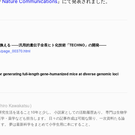
『
Nature Communications
』にて発表されました。
換える ――汎用的遺伝子全長ヒト化技術「TECHNO」の開発――
ess/page_00370.html
or generating full-length gene-humanized mice at diverse genomic loci
hiro Kawakatsu
研究生活を送ること10年と少し。 小説家としての活動履歴あり。 専門は生物学
医学・薬学なども担当します。 日々の記事作成は可能な限り、一次資料たる論
す。 夢は最新科学をまとめて小学生用に本にすること。