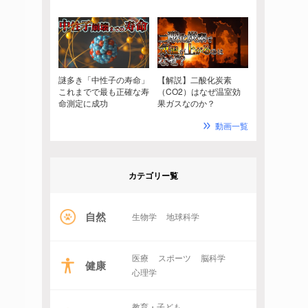
謎多き「中性子の寿命」
【解説】二酸化炭素
これまでで最も正確な寿
（CO2）はなぜ温室効
命測定に成功
果ガスなのか？
動画一覧
カテゴリー覧
自然
生物学
地球科学
医療
スポーツ
脳科学
健康
心理学
教育・子ども