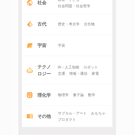
社会
社会問題・社会哲学
古代
歴史・考古学
古生物
宇宙
宇宙
テクノ
AI・人工知能
ロボット
ロジー
交通
情報・通信
家電
理化学
物理学
量子論
数学
サブカル・アート
おもちゃ
その他
プロダクト