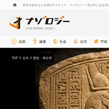
科学を好きな人を増やすメディア、ナゾロジー！世の中にある沢
Love science , enjoy !
社会
古代
宇宙
自然
健康
TOP
古代
歴史・考古学