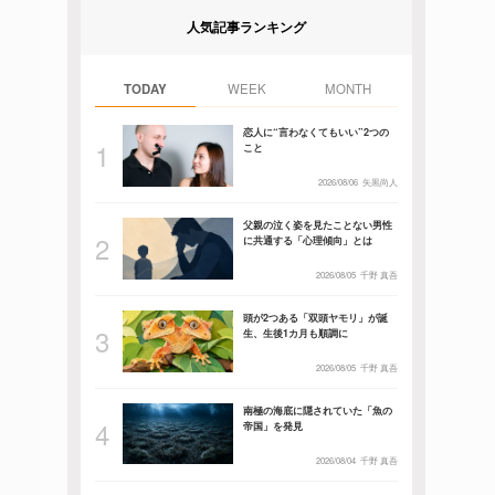
人気記事ランキング
TODAY
WEEK
MONTH
恋人に“言わなくてもいい”2つの
こと
2026/08/06
矢黒尚人
父親の泣く姿を見たことない男性
に共通する「心理傾向」とは
2026/08/05
千野 真吾
頭が2つある「双頭ヤモリ」が誕
生、生後1カ月も順調に
2026/08/05
千野 真吾
南極の海底に隠されていた「魚の
帝国」を発見
2026/08/04
千野 真吾