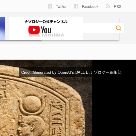
Twitter
Facebook
RSS
Credit:Generated by OpenAI’s DALL·E,ナゾロジー編集部