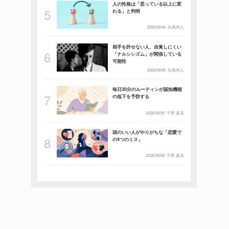
人の性格は「思っている以上に変
わる」と判明
2026/08/04
矢黒尚人
相手を許せない人、自覚しにくい
「ナルシシズム」が関係している
可能性
2026/08/05
矢黒尚人
毎日30分のルーティンが認知機能
の低下を予防する
2026/08/06
千野 真吾
頭のいい人がやりがちな「恋愛で
の4つのミス」
2026/08/04
千野 真吾