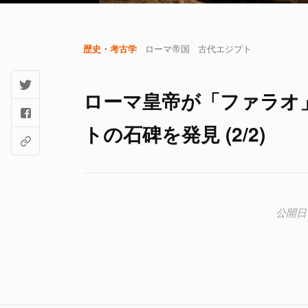
歴史・考古学
ローマ帝国
古代エジプト
ローマ皇帝が「ファラオ
トの石碑を発見 (2/2)