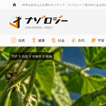
科学を好きな人を増やすメディア、ナゾロジー！世の中にある沢
Love science , enjoy !
社会
古代
宇宙
自然
健康
TOP
自然
生物学
植物