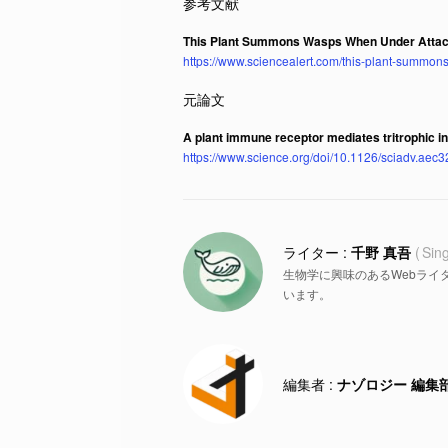
This Plant Summons Wasps When Under Attac
https://www.sciencealert.com/this-plant-summo
A plant immune receptor mediates tritrophic int
https://www.science.org/doi/10.1126/sciadv.aec
千野 真吾
Sin
生物学に興味のあるWebライ
います。
ナゾロジー 編集