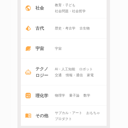
教育・子ども
社会
社会問題・社会哲学
古代
歴史・考古学
古生物
宇宙
宇宙
テクノ
AI・人工知能
ロボット
ロジー
交通
情報・通信
家電
理化学
物理学
量子論
数学
サブカル・アート
おもちゃ
その他
プロダクト