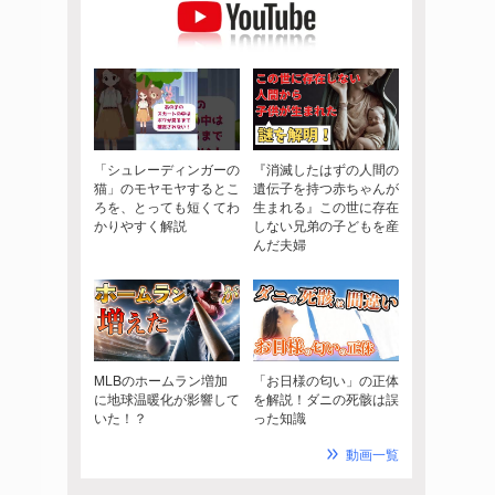
「シュレーディンガーの
『消滅したはずの人間の
猫」のモヤモヤするとこ
遺伝子を持つ赤ちゃんが
ろを、とっても短くてわ
生まれる』この世に存在
かりやすく解説
しない兄弟の子どもを産
んだ夫婦
MLBのホームラン増加
「お日様の匂い」の正体
に地球温暖化が影響して
を解説！ダニの死骸は誤
いた！？
った知識
動画一覧