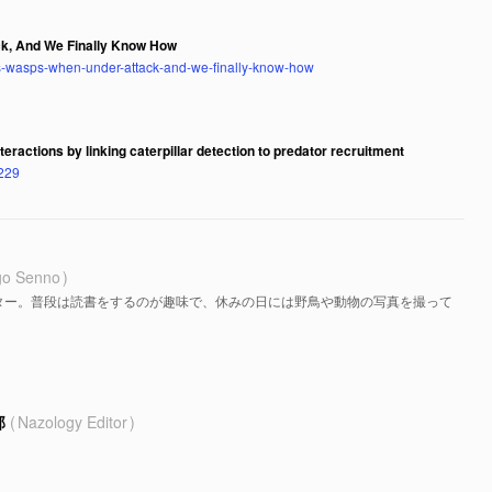
k, And We Finally Know How
ns-wasps-when-under-attack-and-we-finally-know-how
eractions by linking caterpillar detection to predator recruitment
3229
go Senno
ター。普段は読書をするのが趣味で、休みの日には野鳥や動物の写真を撮って
部
Nazology Editor