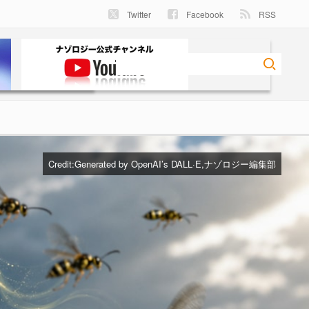
Twitter
Facebook
RSS
Credit:Generated by OpenAI’s DALL·E,ナゾロジー編集部