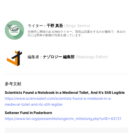
千野 真吾
Singo Senno
生物学に興味のあるWebライター。普段は読書をするのが趣味で、休みの
日には野鳥や動物の写真を撮っています。
ナゾロジー 編集部
Nazology Editor
Scientists Found a Notebook in a Medieval Toilet, And It’s Still Legible
https://www.sciencealert.com/scientists-found-a-notebook-in-a-
medieval-toilet-and-its-still-legible
Seltener Fund in Paderborn
https://www.lwl.org/pressemitteilungen/nr_mitteilung.php?urlID=63721