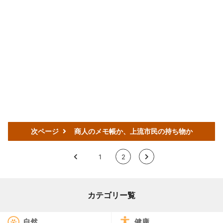
次ページ
商人のメモ帳か、上流市民の持ち物か
<
1
2
>
カテゴリー覧
自然
健康