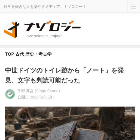
科学を好きな人を増やすメディア、ナゾロジー！
Love science , enjoy !
TOP
古代
歴史・考古学
中世ドイツのトイレ跡から「ノート」を発
見、文字も判読可能だった
千野 真吾
Singo Senno
公開日 2026/5/25(月)