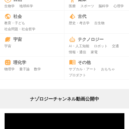
生物学
地球科学
医療
スポーツ
脳科学
心理学
社会
古代
教育・子ども
歴史・考古学
古生物
社会問題・社会哲学
宇宙
テクノロジー
宇宙
AI・人工知能
ロボット
交通
情報・通信
家電
理化学
その他
物理学
量子論
数学
サブカル・アート
おもちゃ
プロダクト
ナゾロジーチャンネル動画公開中