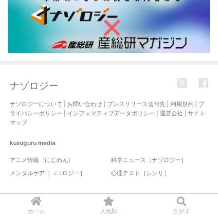
ナゾロジー
ナゾロジーについて
|
お問い合わせ
|
プレスリリース送付先
|
利用規約
|
プ
ライバシーポリシー
|
インフォマティブデータポリシー
|
運営会社
|
サイト
マップ
kusuguru
media
アニメ情報［にじめん］
科学ニュース［ナゾロジー］
メンタルケア［ココロジー］
心理テスト［シンリ］
© 2017-2026 nazology. all rights reserved.
ホーム
人気順
さがす